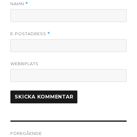
NAMN
*
E-POSTADRESS
*
WEBBPLATS
Inläggsnavigering
FÖREGÅENDE