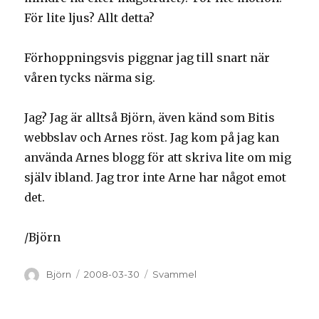
För lite ljus? Allt detta?
Förhoppningsvis piggnar jag till snart när
våren tycks närma sig.
Jag? Jag är alltså Björn, även känd som Bitis
webbslav och Arnes röst. Jag kom på jag kan
använda Arnes blogg för att skriva lite om mig
själv ibland. Jag tror inte Arne har något emot
det.
/Björn
Författare
Björn
Postat
2008-03-30
Kategorier
Svammel