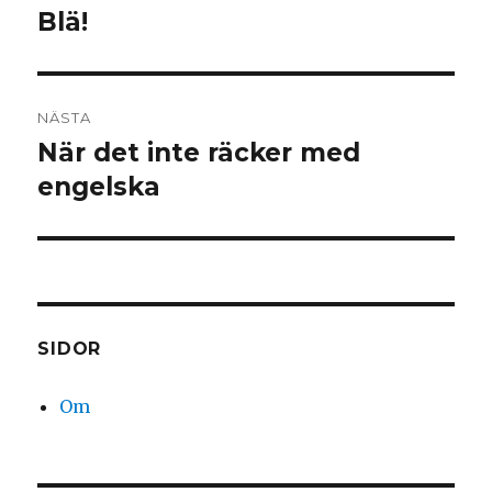
Blä!
Föregående
inlägg:
NÄSTA
När det inte räcker med
Nästa
engelska
inlägg:
SIDOR
Om