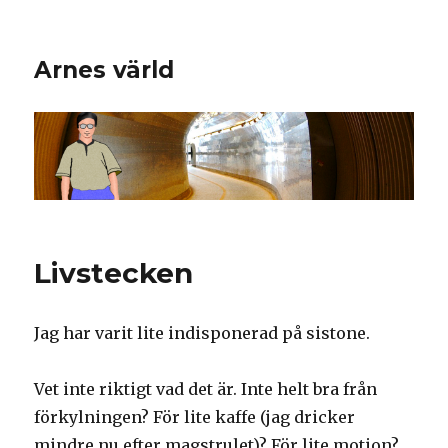
Arnes värld
Livstecken
Jag har varit lite indisponerad på sistone.
Vet inte riktigt vad det är. Inte helt bra från
förkylningen? För lite kaffe (jag dricker
mindre nu efter magstrulet)? För lite motion?