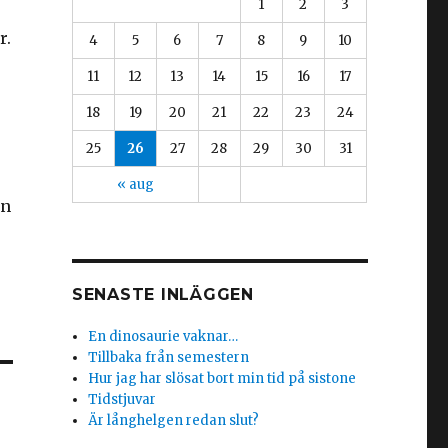
1
2
3
r.
4
5
6
7
8
9
10
11
12
13
14
15
16
17
18
19
20
21
22
23
24
25
26
27
28
29
30
31
« aug
en
SENASTE INLÄGGEN
En dinosaurie vaknar…
Tillbaka från semestern
Hur jag har slösat bort min tid på sistone
Tidstjuvar
Är långhelgen redan slut?