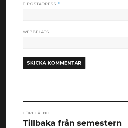
E-POSTADRESS
*
WEBBPLATS
Inläggsnavigering
FÖREGÅENDE
Tillbaka från semestern
Föregående