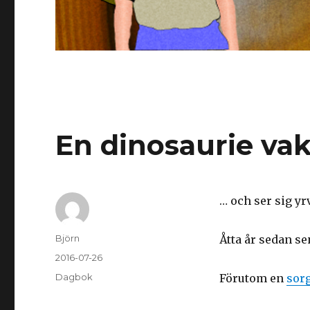
En dinosaurie va
… och ser sig y
Författare
Björn
Åtta år sedan s
Postat
2016-07-26
Kategorier
Dagbok
Förutom en
sorg