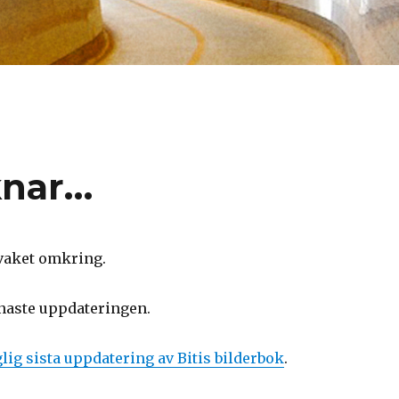
knar…
rvaket omkring.
enaste uppdateringen.
lig sista uppdatering av Bitis bilderbok
.