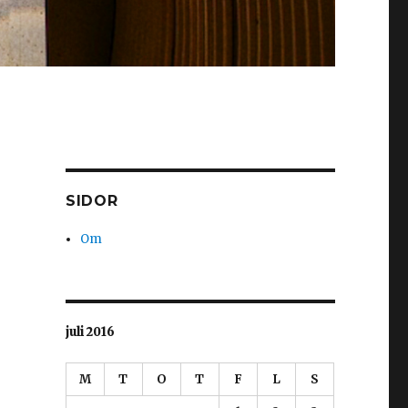
SIDOR
Om
juli 2016
M
T
O
T
F
L
S