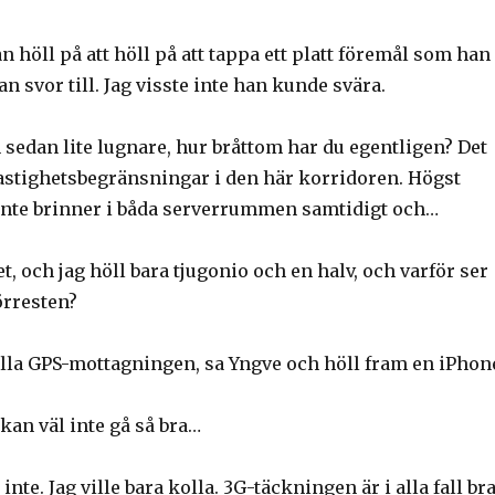
an höll på att höll på att tappa ett platt föremål som han
an svor till. Jag visste inte han kunde svära.
 sedan lite lugnare, hur bråttom har du egentligen? Det
hastighetsbegränsningar i den här korridoren. Högst
 inte brinner i båda serverrummen samtidigt och…
t, och jag höll bara tjugonio och en halv, och varför ser
förresten?
olla GPS-mottagningen, sa Yngve och höll fram en iPhon
kan väl inte gå så bra…
 inte. Jag ville bara kolla. 3G-täckningen är i alla fall br