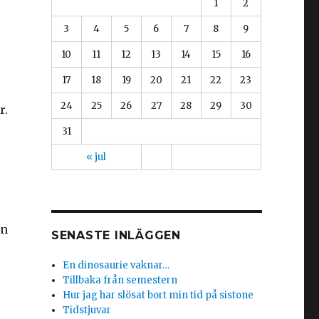
1
2
3
4
5
6
7
8
9
10
11
12
13
14
15
16
17
18
19
20
21
22
23
24
25
26
27
28
29
30
r.
31
« jul
en
SENASTE INLÄGGEN
En dinosaurie vaknar…
Tillbaka från semestern
Hur jag har slösat bort min tid på sistone
Tidstjuvar