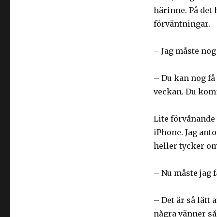
härinne. På det 
förväntningar.
– Jag måste nog r
– Du kan nog få 
veckan. Du kom
Lite förvånande 
iPhone. Jag antog
heller tycker om 
– Nu måste jag f
– Det är så lätt 
några vänner så 