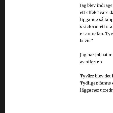
jag
Jag blev indrage
har
slösat
ett effektivare 
bort
liggande så län
min
skicka ut ett st
tid
på
er anmälan. Tyv
sistone
bevis.”
Jag har jobbat 
av offerten.
Tyvärr blev det 
Tydligen fanns 
lägga ner utredn