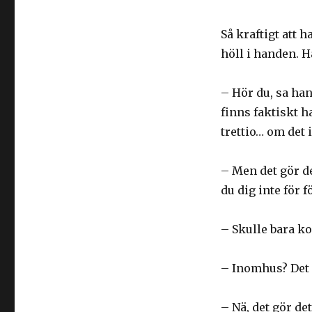
Så kraftigt att h
höll i handen. H
– Hör du, sa han
finns faktiskt 
trettio… om det
– Men det gör de
du dig inte för 
– Skulle bara k
– Inomhus? Det 
– Nä, det gör det