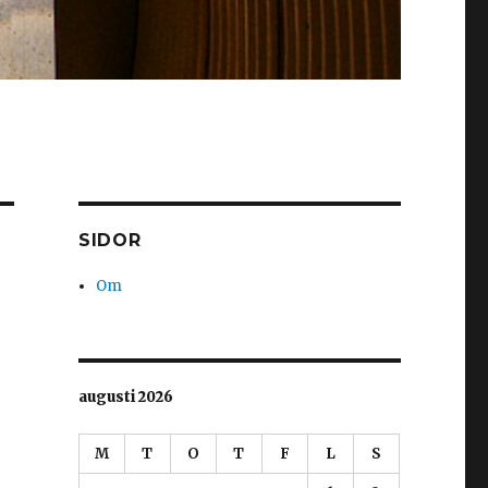
SIDOR
Om
augusti 2026
M
T
O
T
F
L
S