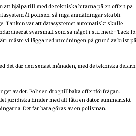
n att hjälpa till med de tekniska bitarna på en offert på
datasystem åt polisen, så inga anmälningar ska bli
ge. Tanken var att datasystemet automatiskt skulle
andardiserat svarsmail som sa något i stil med: ”Tack fö
ärr måste vi lägga ned utredningen på grund av brist p
med det där den senast månaden, med de tekniska delarn
inget av det. Polisen drog tillbaka offertförfrågan.
det juridiska hinder med att låta en dator summariskt
ingarna. Det får bara göras av en polisman.