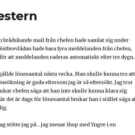
estern
n brådskande mail från chefen hade samlat sig under
östbrevlådan hade bara fyra meddelanden från chefen,
för att meddelanden raderas automatiskt efter tre dygn.
gällde lönesamtal nästa vecka. Man skulle kunna tro att
neökning är goda eftersom jag är så eftersökt. Jag tror
brukar chefen säga att han inte skulle kunna klara sig
r det är dags för lönesamtal brukar han i stället säga a
lig.
ag stötte jag på… jag menar ihop med Yngve i en