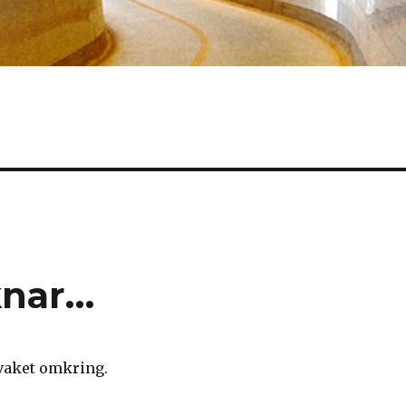
knar…
rvaket omkring.