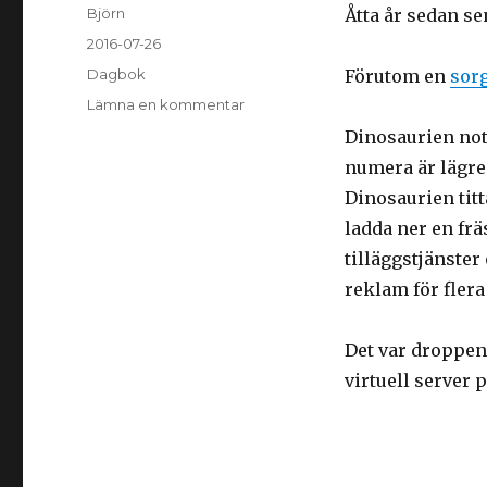
Författare
Björn
Åtta år sedan s
Postat
2016-07-26
Kategorier
Dagbok
Förutom en
sorg
Lämna en kommentar
på
En
Dinosaurien note
dinosaurie
numera är lägre
vaknar…
Dinosaurien titt
ladda ner en frä
tilläggstjänster
reklam för flera
Det var droppen 
virtuell server 