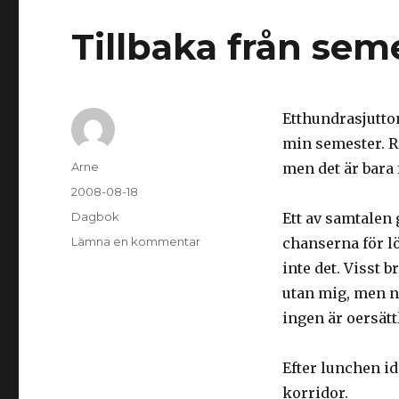
Tillbaka från sem
Etthundrasjutto
min semester. R
Författare
Arne
men det är bara 
Postat
2008-08-18
Kategorier
Dagbok
Ett av samtalen 
Lämna en kommentar
på
chanserna för lö
Tillbaka
inte det. Visst 
från
utan mig, men nä
semestern
ingen är oersätt
Efter lunchen id
korridor.