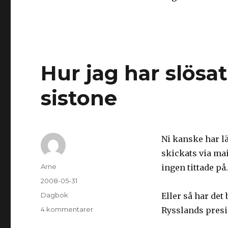
Hur jag har slösat
sistone
Ni kanske har l
skickats via mai
Författare
Arne
ingen tittade på.
Postat
2008-05-31
Kategorier
Dagbok
Eller så har det 
4 kommentarer
till
Rysslands presi
Hur