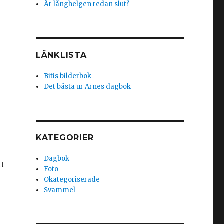
Är långhelgen redan slut?
LÄNKLISTA
Bitis bilderbok
Det bästa ur Arnes dagbok
KATEGORIER
Dagbok
tt
Foto
Okategoriserade
Svammel