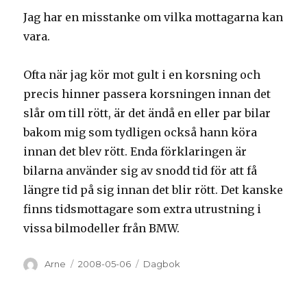
Jag har en misstanke om vilka mottagarna kan
vara.
Ofta när jag kör mot gult i en korsning och
precis hinner passera korsningen innan det
slår om till rött, är det ändå en eller par bilar
bakom mig som tydligen också hann köra
innan det blev rött. Enda förklaringen är
bilarna använder sig av snodd tid för att få
längre tid på sig innan det blir rött. Det kanske
finns tidsmottagare som extra utrustning i
vissa bilmodeller från BMW.
Författare
Arne
Postat
2008-05-06
Kategorier
Dagbok