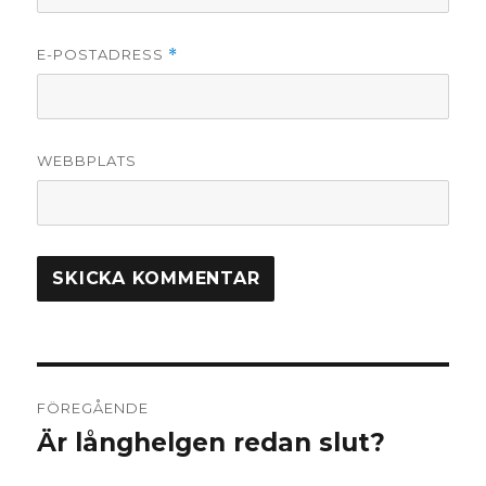
E-POSTADRESS
*
WEBBPLATS
Inläggsnavigering
FÖREGÅENDE
Är långhelgen redan slut?
Föregående
inlägg: