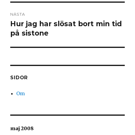
NÄSTA
Hur jag har slösat bort min tid
Nästa
på sistone
inlägg:
SIDOR
Om
maj 2008