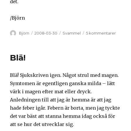
det.
/Björn
Författare
Björn
Postat
2008-03-30
Kategorier
Svammel
5 kommentarer
till
Livstec
Blä!
Blä! Sjukskriven igen. Något strul med magen.
Symtomen är egentligen ganska milda – lätt
värk i magen efter mat eller dryck.
Anledningen till att jag är hemma är att jag
hade feber igår. Febern är borta, men jag tyckte
det var bäst att stanna hemma idag också för
att se hur det utvecklar sig.