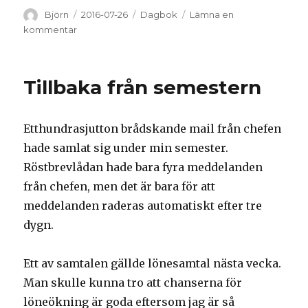
Författare
Björn
Postat
2016-07-26
Kategorier
Dagbok
Lämna en
kommentar
på
En
dinosaurie
vaknar…
Tillbaka från semestern
Etthundrasjutton brådskande mail från chefen
hade samlat sig under min semester.
Röstbrevlådan hade bara fyra meddelanden
från chefen, men det är bara för att
meddelanden raderas automatiskt efter tre
dygn.
Ett av samtalen gällde lönesamtal nästa vecka.
Man skulle kunna tro att chanserna för
löneökning är goda eftersom jag är så