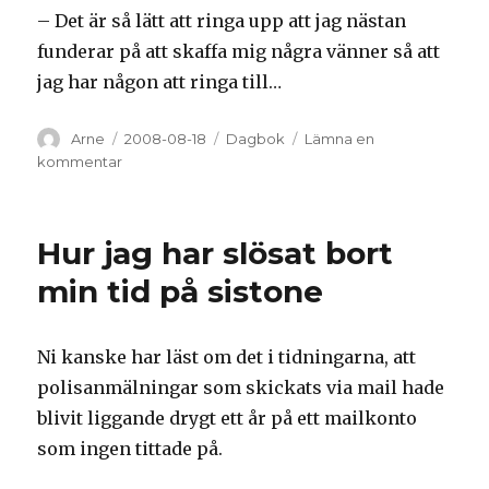
– Det är så lätt att ringa upp att jag nästan
funderar på att skaffa mig några vänner så att
jag har någon att ringa till…
Författare
Arne
Postat
2008-08-18
Kategorier
Dagbok
Lämna en
kommentar
på
Tillbaka
från
semestern
Hur jag har slösat bort
min tid på sistone
Ni kanske har läst om det i tidningarna, att
polisanmälningar som skickats via mail hade
blivit liggande drygt ett år på ett mailkonto
som ingen tittade på.