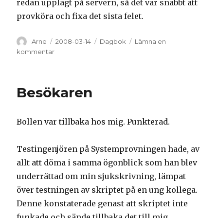
redan upplagt på servern, så det var snabbt att
provköra och fixa det sista felet.
Författare
Arne
Postat
2008-03-14
Kategorier
Dagbok
Lämna en
kommentar
på
Blä!
Besökaren
Bollen var tillbaka hos mig. Punkterad.
Testingenjören på Systemprovningen hade, av
allt att döma i samma ögonblick som han blev
underrättad om min sjukskrivning, lämpat
över testningen av skriptet på en ung kollega.
Denne konstaterade genast att skriptet inte
funkade och sände tillbaka det till mig.