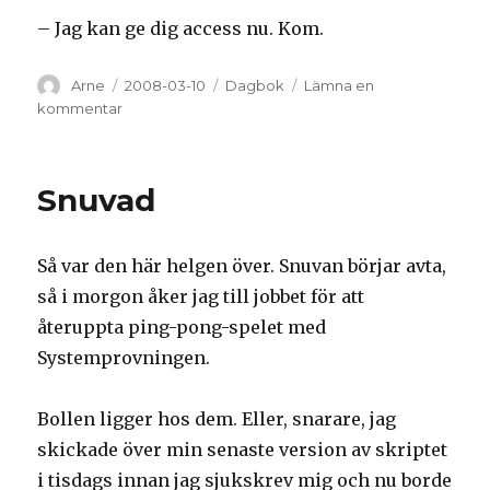
– Jag kan ge dig access nu. Kom.
Författare
Arne
Postat
2008-03-10
Kategorier
Dagbok
Lämna en
kommentar
på
Besökaren
Snuvad
Så var den här helgen över. Snuvan börjar avta,
så i morgon åker jag till jobbet för att
återuppta ping-pong-spelet med
Systemprovningen.
Bollen ligger hos dem. Eller, snarare, jag
skickade över min senaste version av skriptet
i tisdags innan jag sjukskrev mig och nu borde