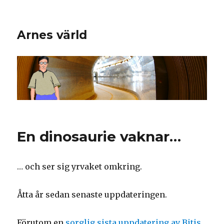
Arnes värld
En dinosaurie vaknar…
… och ser sig yrvaket omkring.
Åtta år sedan senaste uppdateringen.
Förutom en
sorglig sista uppdatering av Bitis