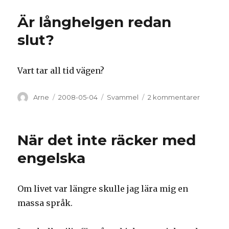
Är långhelgen redan
slut?
Vart tar all tid vägen?
Författare
Arne
Postat
2008-05-04
Kategorier
Svammel
2 kommentarer
till
Är
långhel
redan
När det inte räcker med
slut?
engelska
Om livet var längre skulle jag lära mig en
massa språk.