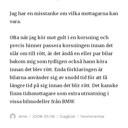
Jag har en misstanke om vilka mottagarna kan
vara.
Ofta när jag kör mot gult i en korsning och
precis hinner passera korsningen innan det
slår om till rött, är det ändå en eller par bilar
bakom mig som tydligen också hann köra
innan det blev rött. Enda förklaringen är
bilarna använder sig av snodd tid för att få
längre tid på sig innan det blir rött. Det kanske
finns tidsmottagare som extra utrustning i
vissa bilmodeller från BMW.
Författare
Arne
Postat
2008-05-06
Kategorier
Dagbok
1 kommentar
till
Tidstjuvar