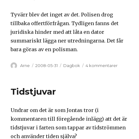
Tyvärr blev det inget av det. Polisen drog
tillbaka offertförfrågan. Tydligen fanns det
juridiska hinder med att låta en dator
summariskt lägga ner utredningarna. Det får
bara göras av en polisman.
Författare
Arne
Postat
2008-05-31
Kategorier
Dagbok
4 kommentarer
till
Hur
jag
har
Tidstjuvar
slösat
bort
min
Undrar om det är som Jontas tror (i
tid
på
kommentaren till föregående inlägg) att det är
sistone
tidstjuvar i farten som tappar av tidströmmen
och använder tiden själva?