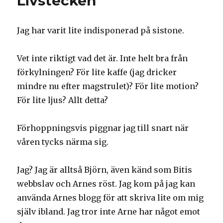
Livstecken
räcker
med
engelsk
Jag har varit lite indisponerad på sistone.
Vet inte riktigt vad det är. Inte helt bra från
förkylningen? För lite kaffe (jag dricker
mindre nu efter magstrulet)? För lite motion?
För lite ljus? Allt detta?
Förhoppningsvis piggnar jag till snart när
våren tycks närma sig.
Jag? Jag är alltså Björn, även känd som Bitis
webbslav och Arnes röst. Jag kom på jag kan
använda Arnes blogg för att skriva lite om mig
själv ibland. Jag tror inte Arne har något emot