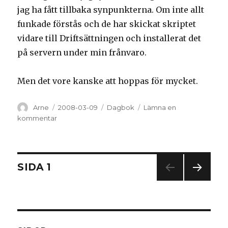
jag ha fått tillbaka synpunkterna. Om inte allt
funkade förstås och de har skickat skriptet
vidare till Driftsättningen och installerat det
på servern under min frånvaro.
Men det vore kanske att hoppas för mycket.
Författare
Arne
Postat
2008-03-09
Kategorier
Dagbok
Lämna en
kommentar
på
Snuvad
Inläggsnavigering
SIDA
1
NÄS
TA
SIDA