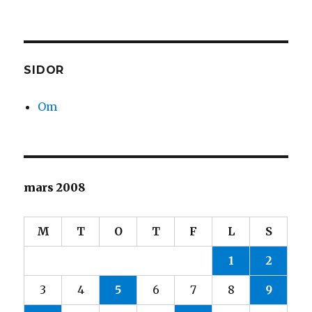
Snuvad
SIDOR
Om
mars 2008
M
T
O
T
F
L
S
1
2
3
4
5
6
7
8
9