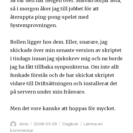
Så var den här helgen över. Snuvan börjar avta,
så i morgon åker jag till jobbet för att
återuppta ping-pong-spelet med
Systemprovningen.
Bollen ligger hos dem. Eller, snarare, jag
skickade över min senaste version av skriptet
i tisdags innan jag sjukskrev mig och nu borde
jag ha fått tillbaka synpunkterna. Om inte allt
funkade förstås och de har skickat skriptet
vidare till Driftsättningen och installerat det
på servern under min frånvaro.
Men det vore kanske att hoppas för mycket.
Författare
Arne
Postat
2008-03-09
Kategorier
Dagbok
Lämna en
kommentar
på