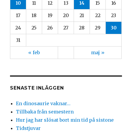
10
11
12
13
14
15
16
17
18
19
20
21
22
23
24
25
26
27
28
29
30
31
« feb
maj »
SENASTE INLÄGGEN
En dinosaurie vaknar…
Tillbaka från semestern
Hur jag har slösat bort min tid på sistone
Tidstjuvar