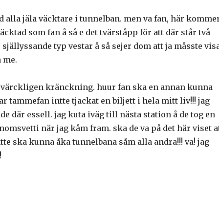
d alla jäla väcktare i tunnelban. men va fan, här komme
äcktad som fan å så e det tvärståpp för att där står två
 själlyssande typ vestar å så sejer dom att ja måsste vis
a me.
e värckligen kränckning. huur fan ska en annan kunna
 tammefan intte tjackat en biljett i hela mitt liv!!! jag
e där essell. jag kuta iväg till nästa station å de tog en
enomsvetti när jag kåm fram. ska de va på det här viset a
tte ska kunna åka tunnelbana såm alla andra!!! va! jag
!