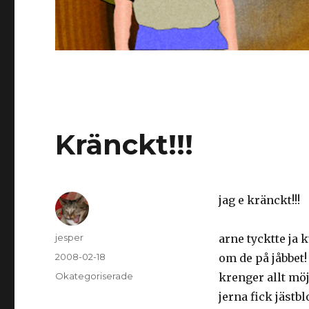
Kränckt!!!
jag e kränckt!!!
Författare
jesper
arne tycktte ja 
Postat
2008-02-18
om de på jåbbet!
Kategorier
Okategoriserade
krenger allt möj
jerna fick jästb