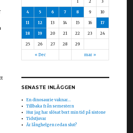
1
2
3
r
4
5
6
7
8
9
10
11
12
13
14
15
16
17
a
18
19
20
21
22
23
24
25
26
27
28
29
« Dec
mar »
tt
SENASTE INLÄGGEN
En dinosaurie vaknar…
Tillbaka från semestern
Hur jag har slösat bort min tid på sistone
Tidstjuvar
Är långhelgen redan slut?