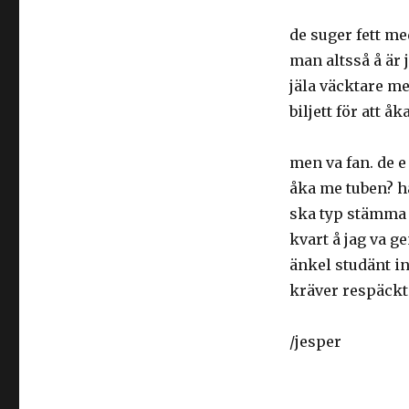
de suger fett me
man altsså å är j
jäla väcktare me
biljett för att åk
men va fan. de 
åka me tuben? har
ska typ stämma d
kvart å jag va g
änkel studänt in
kräver respäckt
/jesper