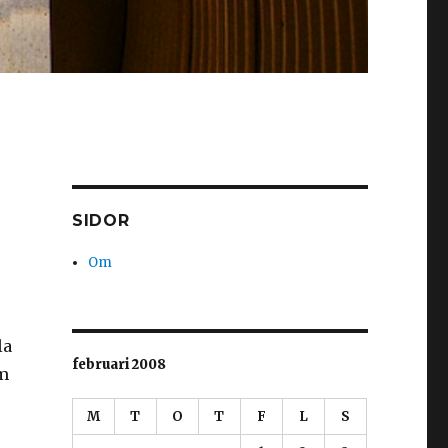
SIDOR
Om
la
februari 2008
om
M
T
O
T
F
L
S