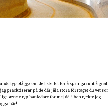
kunde typ blågga om de i stellet för å springa runt å gnäl
 jag pracktiserar på de där jäla stora företaget du vet s
ligt. arne e typ hanledare för mej då å han tyckte jag
logga här!