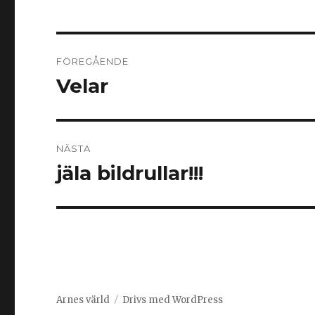
Inläggsnavigering
FÖREGÅENDE
Velar
Föregående
inlägg:
NÄSTA
jäla bildrullar!!!
Nästa
inlägg:
Arnes värld
Drivs med WordPress