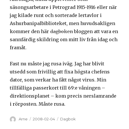
säsongsarbetare i Petrograd 1915-1916 eller när
jag kilade runt och sorterade lertavlor i
Ashurbanipalbiblioteket, men huvudsakligen
kommer den här
dagboken
bloggen att vara en
sannfärdig skildring om mitt liv från idag och
framåt.
Fast nu måste jag rusa iväg. Jag har blivit
utsedd som frivillig att fixa högsta chefens
dator, som verkar ha fått något virus. Min
tillfälliga passerkort till 69:e våningen –
direktionsplanet – kom precis nerslamrande
i rörposten. Måste rusa.
Författare
Arne
Postat
2008-02-04
Kategorier
Dagbok