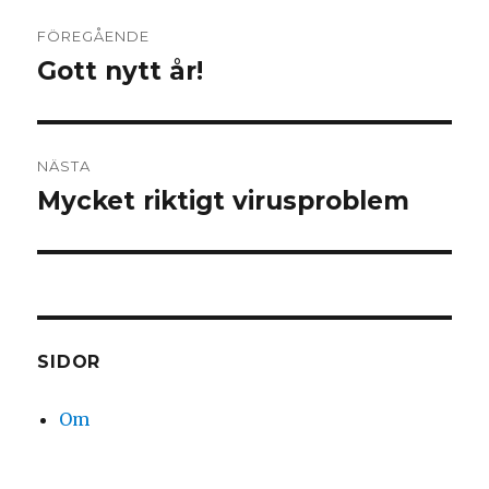
Inläggsnavigering
FÖREGÅENDE
Gott nytt år!
Föregående
inlägg:
NÄSTA
Mycket riktigt virusproblem
Nästa
inlägg:
SIDOR
Om