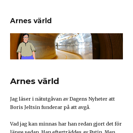
Arnes värld
Arnes värld
Jag läser i nätutgåvan av Dagens Nyheter att
Boris Jeltsin funderar på att avgå.
Vad jag kan minnas har han redan gjort det för
länge sedan. Han efterträddes av Putin. Men