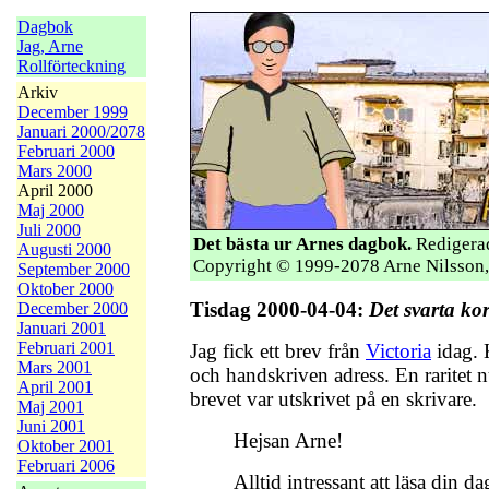
Dagbok
Jag, Arne
Rollförteckning
Arkiv
December 1999
Januari 2000/2078
Februari 2000
Mars 2000
April 2000
Maj 2000
Juli 2000
Det bästa ur Arnes dagbok.
Redigerad
Augusti 2000
Copyright © 1999-2078 Arne Nilsson,
September 2000
Oktober 2000
Tisdag 2000-04-04:
Det svarta kor
December 2000
Januari 2001
Februari 2001
Jag fick ett brev från
Victoria
idag. 
Mars 2001
och handskriven adress. En raritet nu
April 2001
brevet var utskrivet på en skrivare.
Maj 2001
Juni 2001
Hejsan Arne!
Oktober 2001
Februari 2006
Alltid intressant att läsa din d