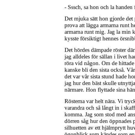
- Sssch, sa hon och la handen
Det mjuka sätt hon gjorde det 
prova att lägga armarna runt 
armarna runt mig. Jag la min 
kysste försiktigt hennes örsnib
Det hördes dämpade röster däru
jag alldeles för sällan i livet had
röra vid någon. Om de hittade 
kanske bli den sista också. Vå
det var vår sista stund hade 
jag hur den bäst skulle utnytt
närmare. Hon flyttade sina hä
Rösterna var helt nära. Vi try
varandra och så långt in i skaf
komma. Jag som stod med ansi
dörren såg hur den öppnades p
silhuetten av ett hjälmprytt hu
ögonblick som kändes som en 