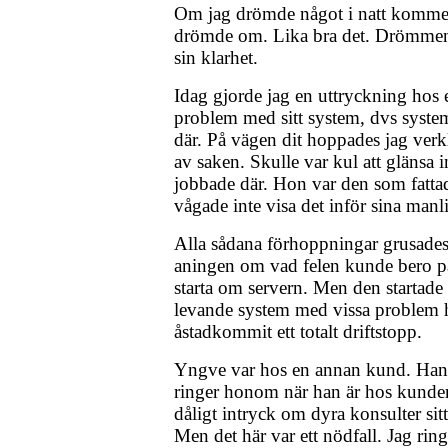
Om jag drömde något i natt kommer 
drömde om. Lika bra det. Drömmen i
sin klarhet.
Idag gjorde jag en uttryckning hos
problem med sitt system, dvs system
där. På vägen dit hoppades jag verkl
av saken. Skulle var kul att glänsa 
jobbade där. Hon var den som fatta
vågade inte visa det inför sina manl
Alla sådana förhoppningar grusades
aningen om vad felen kunde bero på
starta om servern. Men den startade 
levande system med vissa problem 
åstadkommit ett totalt driftstopp.
Yngve var hos en annan kund. Han 
ringer honom när han är hos kunder, 
dåligt intryck om dyra konsulter sitt
Men det här var ett nödfall. Jag ri