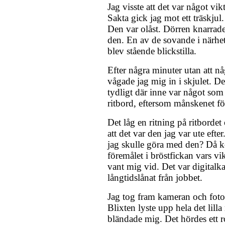
Jag visste att det var något vik
Sakta gick jag mot ett träskju
Den var olåst. Dörren knarrad
den. En av de sovande i närhet
blev stående blickstilla.
Efter några minuter utan att n
vågade jag mig in i skjulet. D
tydligt där inne var något som
ritbord, eftersom månskenet föl
Det låg en ritning på ritbordet
att det var den jag var ute efte
jag skulle göra med den? Då k
föremålet i bröstfickan vars vi
vant mig vid. Det var digital
långtidslånat från jobbet.
Jag tog fram kameran och foto
Blixten lyste upp hela det lil
bländade mig. Det hördes ett r