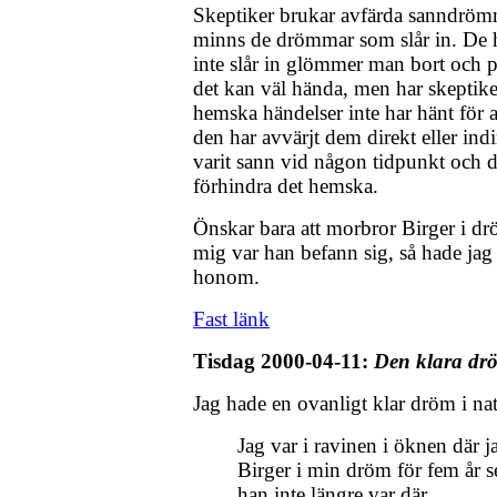
Skeptiker brukar avfärda sanndröm
minns de drömmar som slår in. D
inte slår in glömmer man bort och p
det kan väl hända, men har skeptike
hemska händelser inte har hänt för
den har avvärjt dem direkt eller in
varit sann vid någon tidpunkt och den
förhindra det hemska.
Önskar bara att morbror Birger i d
mig var han befann sig, så hade jag
honom.
Fast länk
Tisdag 2000-04-11:
Den klara d
Jag hade en ovanligt klar dröm i nat
Jag var i ravinen i öknen där 
Birger i min dröm för fem år se
han inte längre var där.