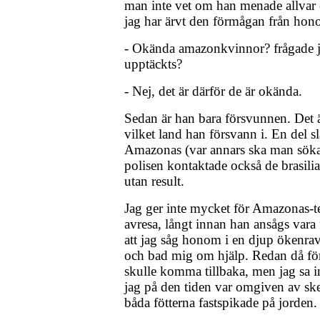
man inte vet om han menade allvar el
jag har ärvt den förmågan från hon
- Okända amazonkvinnor? frågade j
upptäckts?
- Nej, det är därför de är okända.
Sedan är han bara försvunnen. Det ä
vilket land han försvann i. En del s
Amazonas (var annars ska man söka
polisen kontaktade också de brasili
utan result.
Jag ger inte mycket för Amazonas-te
avresa, långt innan han ansågs var
att jag såg honom i en djup ökenrav
och bad mig om hjälp. Redan då förs
skulle komma tillbaka, men jag sa in
jag på den tiden var omgiven av sk
båda fötterna fastspikade på jorden.