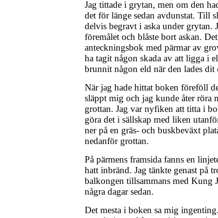
Jag tittade i grytan, men om den ha
det för länge sedan avdunstat. Till s
delvis begravt i aska under grytan.
föremålet och blåste bort askan. Det
anteckningsbok med pärmar av grovt
ha tagit någon skada av att ligga i e
brunnit någon eld när den lades dit e
När jag hade hittat boken föreföll d
släppt mig och jag kunde åter röra mi
grottan. Jag var nyfiken att titta i b
göra det i sällskap med liken utanfö
ner på en gräs- och buskbeväxt plat
nedanför grottan.
På pärmens framsida fanns en linjete
hatt inbränd. Jag tänkte genast på tr
balkongen tillsammans med Kung J
några dagar sedan.
Det mesta i boken sa mig ingenting