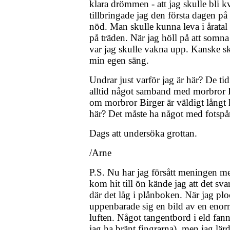
klara drömmen - att jag skulle bli 
tillbringade jag den första dagen på
nöd. Man skulle kunna leva i åratal
på träden. När jag höll på att somna
var jag skulle vakna upp. Kanske s
min egen säng.
Undrar just varför jag är här? De t
alltid något samband med morbror 
om morbror Birger är väldigt långt h
här? Det måste ha något med fotspår
Dags att undersöka grottan.
/Arne
P.S. Nu har jag försått meningen 
kom hit till ön kände jag att det sva
där det låg i plånboken. När jag pl
uppenbarade sig en bild av en enorm
luften. Något tangentbord i eld fanns
jag ha bränt fingrarna), men jag lär