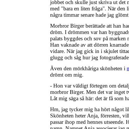
jobbet och skulle just skriva ut det 
med "bara en liten fråga". När den l
några timmar senare hade jag glömt 
Morbror Birger berättade att han had
dröm. I drömmen var han byggnadsa
palats byggdes och sov på marken när
Han vaknade av att dörren knarrade
vidare. När jag gick in i skjulet tit
glugg och såg hur jag fotograferade
Även den mörkhåriga skönheten i
drömt om mig.
- Hon var väldigt förtegen om detal
morbror Birger. Men det var inget tv
Låt mig säga så här: det är få som h
Hm, jag tycker mig ha hört något li
Skönheten heter Anja, förresten, vilk
passar ihop med hennes utseende. H
namn. Namnet Anja associerar jag m