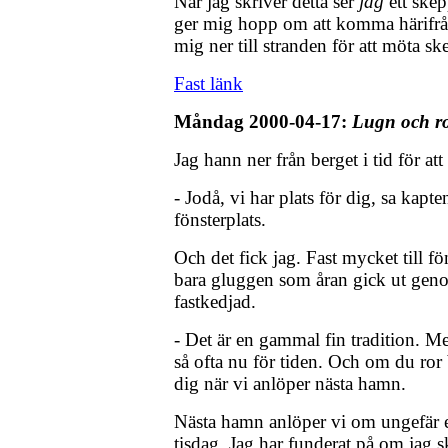
När jag skriver detta ser
jag
ett skep
ger mig hopp om att komma härifrån
mig ner till stranden för att möta sk
Fast länk
Måndag 2000-04-17:
Lugn och r
Jag hann ner från berget i tid för a
- Jodå, vi har plats för dig, sa kapt
fönsterplats.
Och det fick jag. Fast mycket till fö
bara gluggen som åran gick ut geno
fastkedjad.
- Det är en gammal fin tradition. M
så ofta nu för tiden. Och om du ror 
dig när vi anlöper nästa hamn.
Nästa hamn anlöper vi om ungefär 
tisdag. Jag har funderat på om jag s