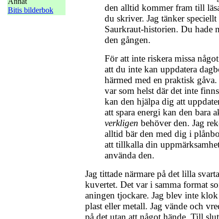
Annat
den alltid kommer fram till läs
Bitis bilderbok
du skriver. Jag tänker speciellt
Saurkraut-historien. Du hade n
den gången.
För att inte riskera missa någo
att du inte kan uppdatera dagb
härmed med en praktisk gåva.
var som helst där det inte finn
kan den hjälpa dig att uppdat
att spara energi kan den bara a
verkligen
behöver den. Jag re
alltid bär den med dig i plå
att tillkalla din uppmärksamhet 
använda den.
Jag tittade närmare på det lilla svart
kuvertet. Det var i samma format som
aningen tjockare. Jag blev inte klok
plast eller metall. Jag vände och v
på det utan att något hände. Till slu