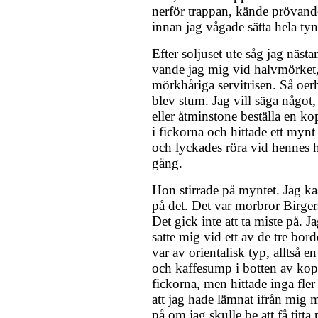
nerför trappan, kände prövande
innan jag vågade sätta hela ty
Efter soljuset ute såg jag näst
vande jag mig vid halvmörket,
mörkhåriga servitrisen. Så oerh
blev stum. Jag vill säga något, 
eller åtminstone beställa en ko
i fickorna och hittade ett myn
och lyckades röra vid hennes
gång.
Hon stirrade på myntet. Jag ka
på det. Det var morbror Birger
Det gick inte att ta miste på. J
satte mig vid ett av de tre bord
var av orientalisk typ, alltså 
och kaffesump i botten av kopp
fickorna, men hittade inga fle
att jag hade lämnat ifrån mig 
på om jag skulle be att få titta