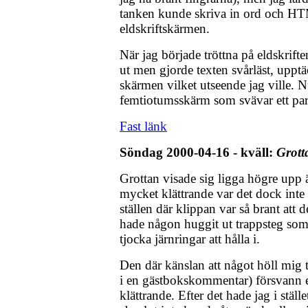
tanken kunde skriva in ord och H
eldskriftskärmen.
När jag började tröttna på eldskrif
ut men gjorde texten svårläst, upptä
skärmen vilket utseende jag ville. N
femtiotumsskärm som svävar ett par
Fast länk
Söndag 2000-04-16 - kväll:
Grott
Grottan visade sig ligga högre upp ä
mycket klättrande var det dock inte
ställen där klippan var så brant att d
hade någon huggit ut trappsteg som s
tjocka järnringar att hålla i.
Den där känslan att något höll mig
i en gästbokskommentar) försvann e
klättrande. Efter det hade jag i ställe