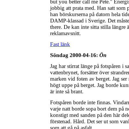
but you better call me Pete." Energi
jobbig att prata med. Han satt som p
han börskurserna på datorn hela tid
DAMP-klassad i Sverige. Det måste 
there. De kan inte sitta stilla längre
reklamavsnitt.
Fast länk
Söndag 2000-04-16:
Ön
Jag har stirrat länge på fotspåren i 
vattenbrynet, forsätter över strandr
marken vid foten av berget. Jag ser
högt uppe på berget. Jag borde kunn
är inte så brant.
Fotspåren borde inte finnas. Vindar
varje natt borde sopa bort dem på n
konstigt med sanden på den här del
förstenad. Hård. Det ser ut som van
som att gå på asfalt.