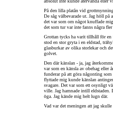
absolut inte kunde återvända eller v
På den lilla platån vid grottmynnin
De såg välbevarade ut. Jag höll på 
det var som om något knuffade mig v
det som tur var inte fanns några fler 
Grottan tycks ha varit tillhåll för en 
stod en stor gryta i en eldstad, trä
glasburkar av olika storlekar och det
golvet.
Den där känslan - ja, jag återkommer
var som en känsla av obehag eller å
funderar på att göra någonting so
flyttade mig kunde känslan antingen 
svagare. Det var som ett osynligt vä
ville. Jag hamnade intill eldstaden
öga. Jag kände mig helt lugn där.
Vad var det meningen att jag skulle 