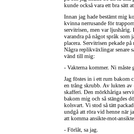
kunde också vara ett bra sätt at
Innan jag hade bestämt mig 
kvinna nerrusande för trappor
servitrisen, men var ljushårig
varandra på något språk som ja
placera. Servitrisen pekade på
Några replikväxlingar senare s
vänd till mig:
- Vakterna kommer. Ni måste 
Jag föstes in i ett rum bakom c
en trång skrubb. Av lukten av 
skafferi. Den mörkhåriga servit
bakom mig och så stängdes dö
kolsvart. Vi stod så tätt packad
undgå att röra vid henne när 
att komma ansikte-mot-ansikt
- Förlåt, sa jag.