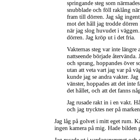
springande steg som närmades 
snubblade och föll raklång när
fram till dörren. Jag såg ingen
mot det håll jag trodde dörren 
när jag slog huvudet i väggen. D
dörren. Jag kröp ut i det fria.
Vakternas steg var inte längre 
nattseende började återvända. 
och sprang, hoppandes över s
utan att veta vart jag var på v
kunde jag se andra vakter. Jag
vänster, hoppades att det inte 
det hållet, och att det fanns n
Jag rusade rakt in i en vakt. 
och jag trycktes ner på marken
Jag låg på golvet i mitt eget rum. 
ingen kamera på mig. Hade bilden gå
Jag rusade ut i vardagsrummet och