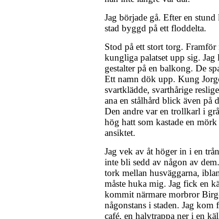
Jag började gå. Efter en stund 
stad byggd på ett floddelta.
Stod på ett stort torg. Framför
kungliga palatset upp sig. Jag
gestalter på en balkong. De sp
Ett namn dök upp. Kung Jorge
svartklädde, svarthårige resli
ana en stålhård blick även på d
Den andre var en trollkarl i g
hög hatt som kastade en mörk
ansiktet.
Jag vek av åt höger in i en trå
inte bli sedd av någon av dem
tork mellan husväggarna, ibland
måste huka mig. Jag fick en kä
kommit närmare morbror Birge
någonstans i staden. Jag kom fram
café, en halvtrappa ner i en käl