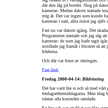
där den låg på bordet. Slog på dato
kameran. Medan datorn startade inså
mig åt. Det var ingen som kunde ha
kameran i natt, allra minst jag själv
Fast nu var datorn igång. Det skadade 
Programmet startade och jag såg att 
kameran: de som jag hade tagit igår
scrollade jag framåt i fönstret så att
bilderna.
Och där var fotot av ritningen.
Fast länk
Fredag 2000-04-14:
Bildvisning
Det har varit lite si och så med vå
fredagseftermiddagarna. Men idag b
nästan alla konsulter samlade.
En bra sak var att fikat var äkta au