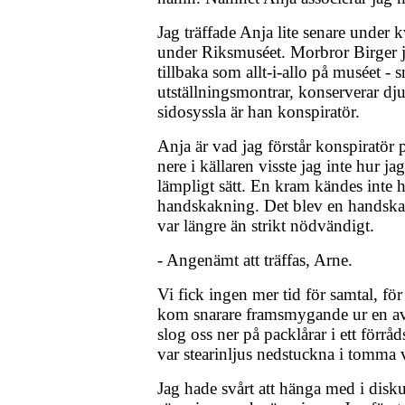
Jag träffade Anja lite senare under k
under Riksmuséet. Morbror Birger 
tillbaka som allt-i-allo på muséet - s
utställningsmontrar, konserverar dju
sidosyssla är han konspiratör.
Anja är vad jag förstår konspiratör p
nere i källaren visste jag inte hur j
lämpligt sätt. En kram kändes inte hel
handskakning. Det blev en handskak
var längre än strikt nödvändigt.
- Angenämt att träffas, Arne.
Vi fick ingen mer tid för samtal, fö
kom snarare framsmygande ur en av 
slog oss ner på packlårar i ett för
var stearinljus nedstuckna i tomma v
Jag hade svårt att hänga med i disku