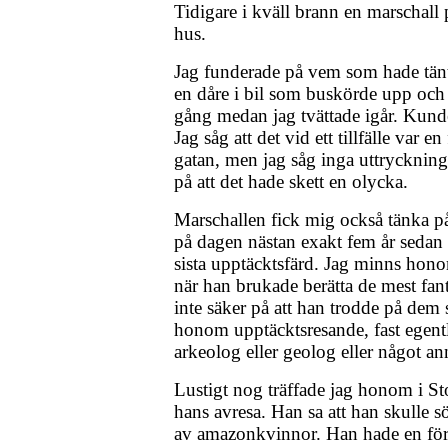
Tidigare i kväll brann en marschall 
hus.
Jag funderade på vem som hade tänt
en dåre i bil som buskörde upp och
gång medan jag tvättade igår. Kund
Jag såg att det vid ett tillfälle var 
gatan, men jag såg inga uttrycknin
på att det hade skett en olycka.
Marschallen fick mig också tänka på
på dagen nästan exakt fem år sedan 
sista upptäcktsfärd. Jag minns ho
när han brukade berätta de mest fanta
inte säker på att han trodde på dem 
honom upptäcktsresande, fast egent
arkeolog eller geolog eller något an
Lustigt nog träffade jag honom i St
hans avresa. Han sa att han skulle s
av amazonkvinnor. Han hade en förmå