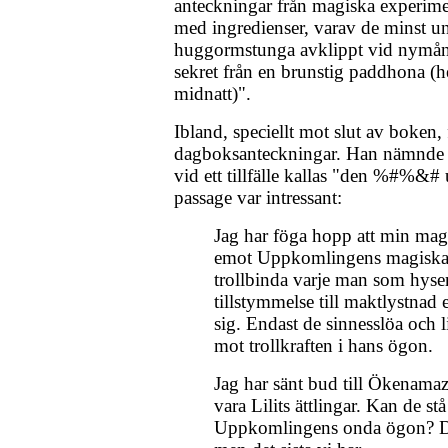
anteckningar från magiska experiment
med ingredienser, varav de minst un
huggormstunga avklippt vid nymån
sekret från en brunstig paddhona (he
midnatt)".
Ibland, speciellt mot slut av boken, 
dagboksanteckningar. Han nämnde
vid ett tillfälle kallas "den %#%&
passage var intressant:
Jag har föga hopp att min magis
emot Uppkomlingens magiska
trollbinda varje man som hyse
tillstymmelse till maktlystnad
sig. Endast de sinnesslöa och
mot trollkraften i hans ögon.
Jag har sänt bud till Ökenama
vara Lilits ättlingar. Kan de st
Uppkomlingens onda ögon? Det 