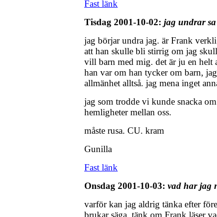
Fast länk
Tisdag 2001-10-02:
jag undrar sa
jag börjar undra jag. är Frank verkli
att han skulle bli stirrig om jag sku
vill barn med mig. det är ju en helt a
han var om han tycker om barn, jag 
allmänhet alltså. jag mena inget anna
jag som trodde vi kunde snacka om al
hemligheter mellan oss.
måste rusa. CU. kram
Gunilla
Fast länk
Onsdag 2001-10-03:
vad har jag n
varför kan jag aldrig tänka efter fö
brukar säga. tänk om Frank läser vad 