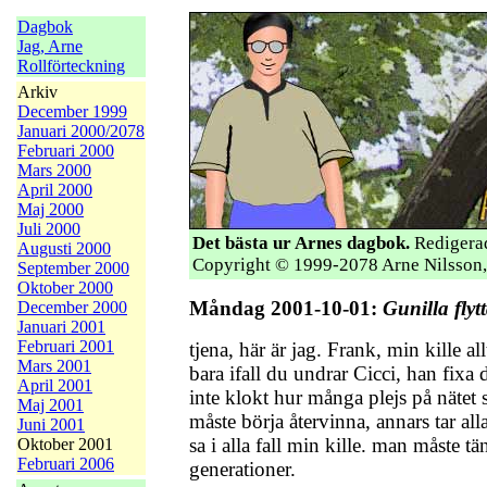
Dagbok
Jag, Arne
Rollförteckning
Arkiv
December 1999
Januari 2000/2078
Februari 2000
Mars 2000
April 2000
Maj 2000
Juli 2000
Det bästa ur Arnes dagbok.
Redigerad
Augusti 2000
Copyright © 1999-2078 Arne Nilsson,
September 2000
Oktober 2000
Måndag 2001-10-01:
Gunilla flyt
December 2000
Januari 2001
Februari 2001
tjena, här är jag. Frank, min kille all
Mars 2001
bara ifall du undrar Cicci, han fixa d
April 2001
inte klokt hur många plejs på nätet
Maj 2001
måste börja återvinna, annars tar alla
Juni 2001
sa i alla fall min kille. man måste t
Oktober 2001
Februari 2006
generationer.