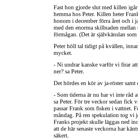
Fast hon gjorde slut med killen igår
hemma hos Peter. Killen heter Frank
honom i december förra året och i jan
med den enorma skillnaden mellan 
förmågan. (Det är självkänslan som ä
Peter höll tal tidigt på kvällen, innan
mycket.
- Ni undrar kanske varför vi firar at
ner? sa Peter.
Det hördes en kör av ja-röster samt 
- Som tiderna är nu har vi inte råd at
sa Peter. För tre veckor sedan fick v
passar Frank som fisken i vattnet. F
måndag. På ren spekulation tog vi jo
Franks projekt skulle läggas ned in
att de här senaste veckorna har känts
säkert.