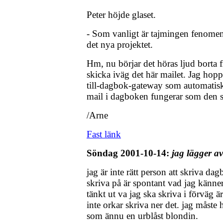
Peter höjde glaset.
- Som vanligt är tajmingen fenomen
det nya projektet.
Hm, nu börjar det höras ljud borta 
skicka iväg det här mailet. Jag hop
till-dagbok-gateway som automatisk
mail i dagboken fungerar som den s
/Arne
Fast länk
Söndag 2001-10-14:
jag lägger av
jag är inte rätt person att skriva da
skriva på är spontant vad jag känne
tänkt ut va jag ska skriva i förväg är
inte orkar skriva ner det. jag måste 
som ännu en urblåst blondin.