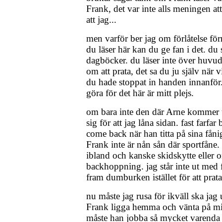
Frank, det var inte alls meningen at
att jag...
men varför ber jag om förlåtelse fö
du läser här kan du ge fan i det. du s
dagböcker. du läser inte över huvud 
om att prata, det sa du ju själv när
du hade stoppat in handen innanför..
göra för det här är mitt plejs.
om bara inte den där Arne kommer t
sig för att jag låna sidan. fast farfar
come back när han titta på sina fåni
Frank inte är nån sån där sportfåne. 
ibland och kanske skidskytte eller 
backhoppning. jag står inte ut med f
fram dumburken istället för att pra
nu måste jag rusa för ikväll ska jag 
Frank ligga hemma och vänta på mig
måste han jobba så mycket varenda 