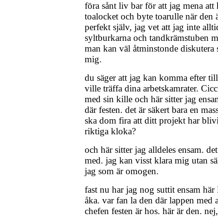
föra sånt liv bar för att jag mena att
toalocket och byte toarulle när den är
perfekt själv, jag vet att jag inte allt
syltburkarna och tandkrämstuben men
man kan väl åtminstonde diskutera 
mig.
du säger att jag kan komma efter til
ville träffa dina arbetskamrater. Ci
med sin kille och här sitter jag ensa
där festen. det är säkert bara en mas
ska dom fira att ditt projekt har blivi
riktiga kloka?
och här sitter jag alldeles ensam. det
med. jag kan visst klara mig utan säl
jag som är omogen.
fast nu har jag nog suttit ensam här 
åka. var fan la den där lappen med a
chefen festen är hos. här är den. nej,