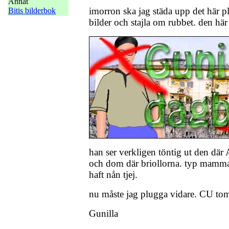
Annat
imorron ska jag städa upp det här p
Bitis bilderbok
bilder och stajla om rubbet. den här 
han ser verkligen töntig ut den där
och dom där briollorna. typ mammas 
haft nån tjej.
nu måste jag plugga vidare. CU to
Gunilla