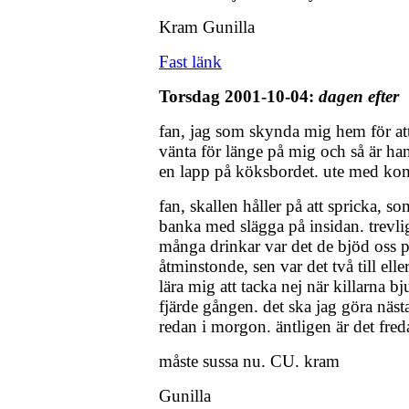
Kram Gunilla
Fast länk
Torsdag 2001-10-04:
dagen efter
fan, jag som skynda mig hem för att
vänta för länge på mig och så är han
en lapp på köksbordet. ute med komp
fan, skallen håller på att spricka, s
banka med slägga på insidan. trevlig k
många drinkar var det de bjöd oss p
åtminstonde, sen var det två till elle
lära mig att tacka nej när killarna bjud
fjärde gången. det ska jag göra nästa
redan i morgon. äntligen är det fred
måste sussa nu. CU. kram
Gunilla