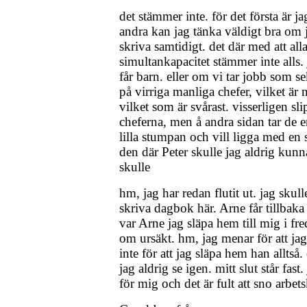
det stämmer inte. för det första är ja
andra kan jag tänka väldigt bra om j
skriva samtidigt. det där med att a
simultankapacitet stämmer inte alls. j
får barn. eller om vi tar jobb som se
på virriga manliga chefer, vilket är
vilket som är svårast. visserligen sl
cheferna, men å andra sidan tar de 
lilla stumpan och vill ligga med en så 
den där Peter skulle jag aldrig kunna
skulle
hm, jag har redan flutit ut. jag skulle
skriva dagbok här. Arne får tillbaka s
var Arne jag släpa hem till mig i fre
om ursäkt. hm, jag menar för att jag 
inte för att jag släpa hem han alltså. 
jag aldrig se igen. mitt slut står fast
för mig och det är fult att sno arbe