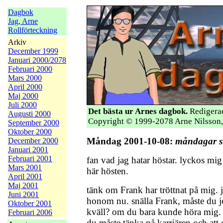
Dagbok
Jag, Arne
Rollförteckning
Arkiv
December 1999
Januari 2000/2078
Februari 2000
Mars 2000
April 2000
Maj 2000
Juli 2000
Det bästa ur Arnes dagbok.
Redigerad
Augusti 2000
Copyright © 1999-2078 Arne Nilsson,
September 2000
Oktober 2000
Måndag 2001-10-08:
måndagar s
December 2000
Januari 2001
Februari 2001
fan vad jag hatar höstar. lyckos mig 
Mars 2001
här hösten.
April 2001
Maj 2001
tänk om Frank har tröttnat på mig. 
Juni 2001
honom nu. snälla Frank, måste du j
Oktober 2001
kväll? om du bara kunde höra mig. ja
Februari 2006
du måste tänka på karriären och att