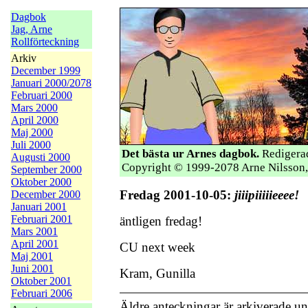
Dagbok
Jag, Arne
Rollförteckning
Arkiv
December 1999
Januari 2000/2078
Februari 2000
Mars 2000
April 2000
Maj 2000
Juli 2000
Det bästa ur Arnes dagbok.
Redigerad
Augusti 2000
Copyright © 1999-2078 Arne Nilsson,
September 2000
Oktober 2000
Fredag 2001-10-05:
jiiipiiiiieeee!
December 2000
Januari 2001
Februari 2001
äntligen fredag!
Mars 2001
April 2001
CU next week
Maj 2001
Juni 2001
Kram, Gunilla
Oktober 2001
Februari 2006
Äldre anteckningar är arkiverade u