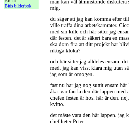
Annat
man kan väl åtminstonde diskutera 
Bitis bilderbok
mig.
du säger att jag kan komma efter til
ville träffa dina arbetskamrater. Ci
med sin kille och här sitter jag ensa
där festen. det är säkert bara en mas
ska dom fira att ditt projekt har blivi
riktiga kloka?
och här sitter jag alldeles ensam. det
med. jag kan visst klara mig utan säl
jag som är omogen.
fast nu har jag nog suttit ensam här 
åka. var fan la den där lappen med a
chefen festen är hos. här är den. nej,
kvitto.
det måste vara den här lappen. jag 
chef heter Peter.