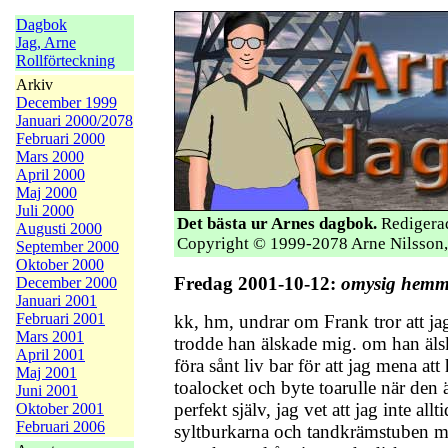
Dagbok
Jag, Arne
Rollförteckning
Arkiv
December 1999
Januari 2000/2078
Februari 2000
Mars 2000
April 2000
Maj 2000
Juli 2000
Det bästa ur Arnes dagbok.
Redigerad
Augusti 2000
Copyright © 1999-2078 Arne Nilsson,
September 2000
Oktober 2000
Fredag 2001-10-12:
omysig hemm
December 2000
Januari 2001
Februari 2001
kk, hm, undrar om Frank tror att jag
Mars 2001
trodde han älskade mig. om han äls
April 2001
föra sånt liv bar för att jag mena att
Maj 2001
toalocket och byte toarulle när den är
Juni 2001
perfekt själv, jag vet att jag inte allt
Oktober 2001
Februari 2006
syltburkarna och tandkrämstuben men