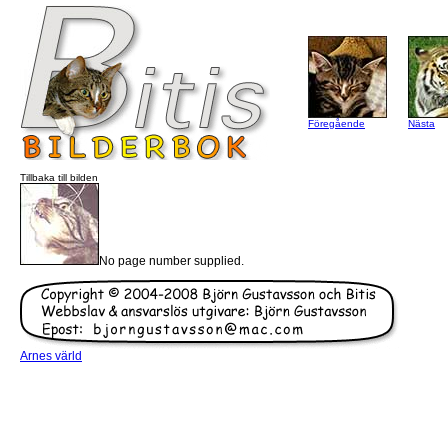
Föregående
Nästa
Tillbaka till bilden
No page number supplied.
Arnes värld