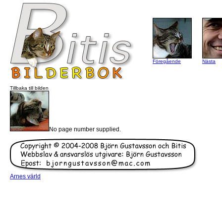
Föregående
Nästa
Tillbaka till bilden
No page number supplied.
Arnes värld