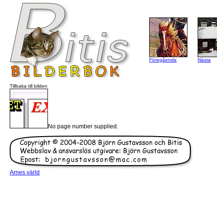
Föregående
Nästa
Tillbaka till bilden
No page number supplied.
Arnes värld