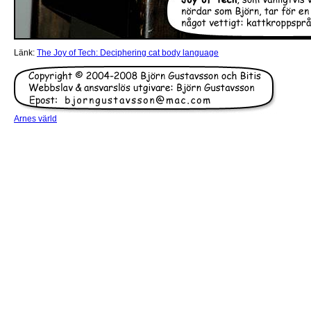
Länk:
The Joy of Tech: Deciphering cat body language
Arnes värld