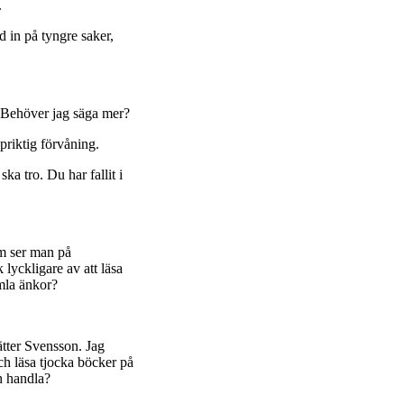
.
id in på tyngre saker,
. Behöver jag säga mer?
priktig förvåning.
ska tro. Du har fallit i
Om ser man på
 lyckligare av att läsa
mla änkor?
sätter Svensson. Jag
och läsa tjocka böcker på
ch handla?