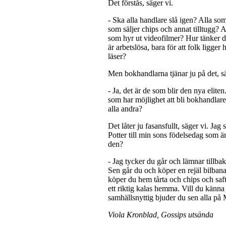
Det förstås, säger vi.
- Ska alla handlare slå igen? Alla som
som säljer chips och annat tilltugg? Al
som hyr ut videofilmer? Hur tänker d
är arbetslösa, bara för att folk ligge
läser?
Men bokhandlarna tjänar ju på det, sä
- Ja, det är de som blir den nya eliten
som har möjlighet att bli bokhandlare
alla andra?
Det låter ju fasansfullt, säger vi. Ja
Potter till min sons födelsedag som ä
den?
- Jag tycker du går och lämnar tillba
Sen går du och köper en rejäl bilbana 
köper du hem tårta och chips och saf
ett riktig kalas hemma. Vill du känn
samhällsnyttig bjuder du sen alla p
Viola Kronblad, Gossips utsända