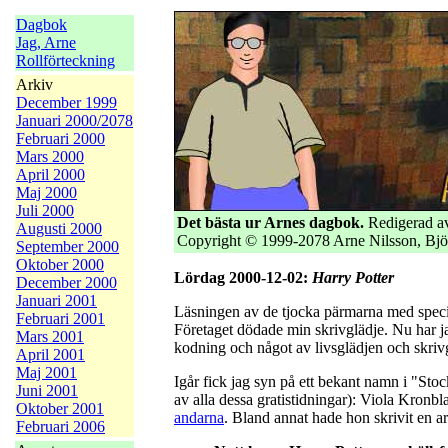
Dagbok
Jag, Arne
Rollförteckning
Arkiv
December 1999
Januari 2000/2078
Februari 2000
Mars 2000
April 2000
Maj 2000
Juli 2000
Det bästa ur Arnes dagbok.
Redigerad av
Augusti 2000
Copyright © 1999-2078 Arne Nilsson, Bjö
September 2000
Oktober 2000
Lördag 2000-12-02:
Harry Potter
December 2000
Januari 2001
Läsningen av de tjocka pärmarna med specif
Februari 2001
Företaget dödade min skrivglädje. Nu har 
Mars 2001
kodning och något av livsglädjen och skriv
April 2001
Maj 2001
Igår fick jag syn på ett bekant namn i "St
Juni 2001
av alla dessa gratistidningar): Viola Kronb
Oktober 2001
andarna
. Bland annat hade hon skrivit en a
Februari 2006