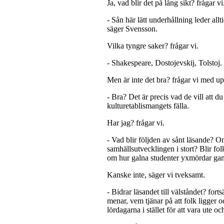
Ja, vad blir det på lång sikt? frågar vi
- Sån här lätt underhållning leder allt
säger Svensson.
Vilka tyngre saker? frågar vi.
- Shakespeare, Dostojevskij, Tolstoj
Men är inte det bra? frågar vi med up
- Bra? Det är precis vad de vill att du 
kulturetablismangets fälla.
Har jag? frågar vi.
- Vad blir följden av sånt läsande? 
samhällsutvecklingen i stort? Blir folk
om hur galna studenter yxmördar ga
Kanske inte, säger vi tveksamt.
- Bidrar läsandet till välståndet? fort
menar, vem tjänar på att folk ligger 
lördagarna i stället för att vara ute o