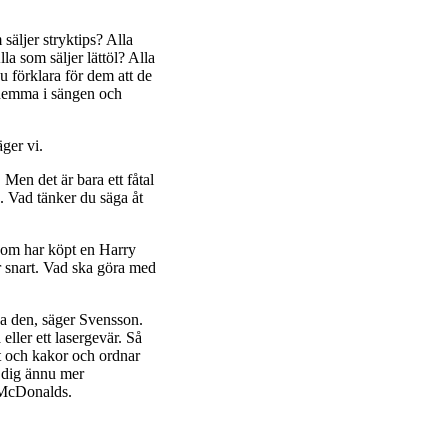
 säljer stryktips? Alla
la som säljer lättöl? Alla
u förklara för dem att de
r hemma i sängen och
ger vi.
. Men det är bara ett fåtal
. Vad tänker du säga åt
g som har köpt en Harry
r snart. Vad ska göra med
ka den, säger Svensson.
eller ett lasergevär. Så
t och kakor och ordnar
a dig ännu mer
å McDonalds.