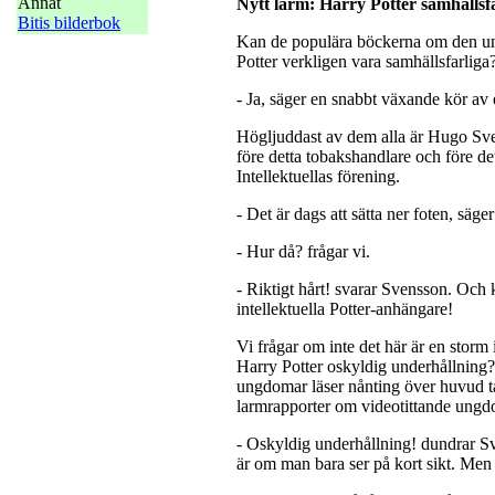
Annat
Nytt larm: Harry Potter samhällsfa
Bitis bilderbok
Kan de populära böckerna om den un
Potter verkligen vara samhällsfarliga
- Ja, säger en snabbt växande kör av 
Högljuddast av dem alla är Hugo Sv
före detta tobakshandlare och före de
Intellektuellas förening.
- Det är dags att sätta ner foten, sä
- Hur då? frågar vi.
- Riktigt hårt! svarar Svensson. Och 
intellektuella Potter-anhängare!
Vi frågar om inte det här är en storm i
Harry Potter oskyldig underhållning? 
ungdomar läser nånting över huvud t
larmrapporter om videotittande ungd
- Oskyldig underhållning! dundrar S
är om man bara ser på kort sikt. Men 