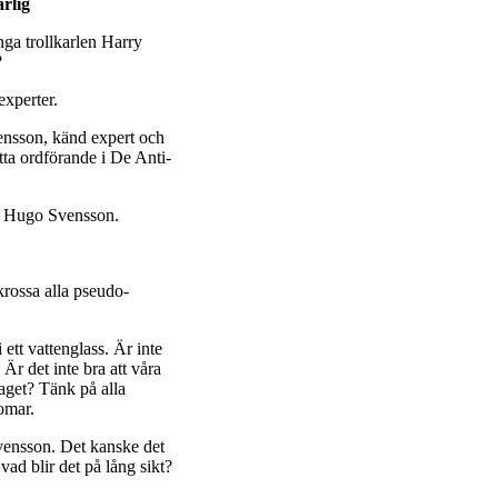
rlig
ga trollkarlen Harry
?
experter.
ensson, känd expert och
tta ordförande i De Anti-
ger Hugo Svensson.
krossa alla pseudo-
 ett vattenglass. Är inte
Är det inte bra att våra
aget? Tänk på alla
omar.
vensson. Det kanske det
vad blir det på lång sikt?