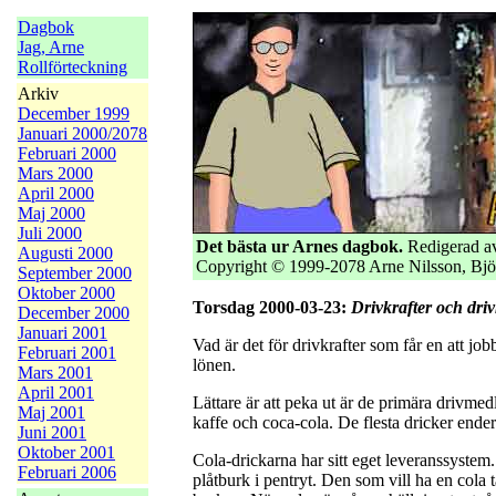
Dagbok
Jag, Arne
Rollförteckning
Arkiv
December 1999
Januari 2000/2078
Februari 2000
Mars 2000
April 2000
Maj 2000
Juli 2000
Det bästa ur Arnes dagbok.
Redigerad av
Augusti 2000
Copyright © 1999-2078 Arne Nilsson, Bjö
September 2000
Oktober 2000
Torsdag 2000-03-23:
Drivkrafter och dri
December 2000
Januari 2001
Vad är det för drivkrafter som får en att j
Februari 2001
lönen.
Mars 2001
April 2001
Lättare är att peka ut är de primära drivmed
Maj 2001
kaffe och coca-cola. De flesta dricker endera
Juni 2001
Oktober 2001
Cola-drickarna har sitt eget leveranssystem. 
Februari 2006
plåtburk i pentryt. Den som vill ha en cola 