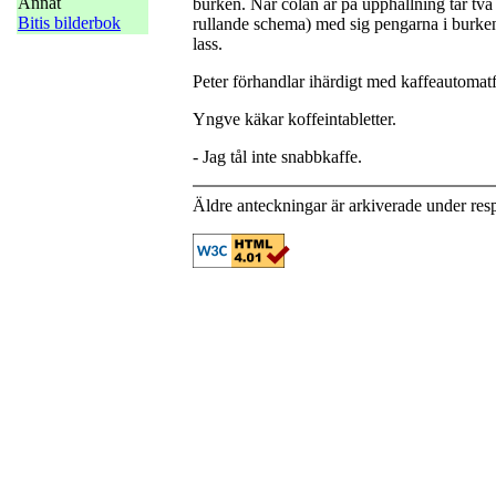
Annat
burken. När colan är på upphällning tar två 
Bitis bilderbok
rullande schema) med sig pengarna i burken
lass.
Peter förhandlar ihärdigt med kaffeautomat
Yngve käkar koffeintabletter.
- Jag tål inte snabbkaffe.
Äldre anteckningar är arkiverade under res