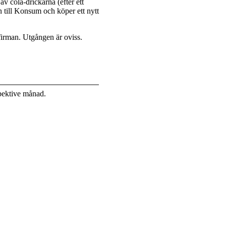
av cola-drickarna (efter ett
 till Konsum och köper ett nytt
firman. Utgången är oviss.
pektive månad.