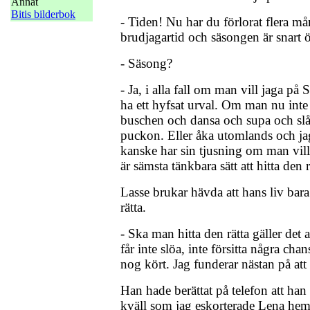
Annat
Bitis bilderbok
- Tiden! Nu har du förlorat flera m
brudjagartid och säsongen är snart ö
- Säsong?
- Ja, i alla fall om man vill jaga på
ha ett hyfsat urval. Om man nu inte vi
buschen och dansa och supa och slå
puckon. Eller åka utomlands och jag
kanske har sin tjusning om man vill
är sämsta tänkbara sätt att hitta den r
Lasse brukar hävda att hans liv bara 
rätta.
- Ska man hitta den rätta gäller det a
får inte slöa, inte försitta några cha
nog kört. Jag funderar nästan på at
Han hade berättat på telefon att han
kväll som jag eskorterade Lena hem 