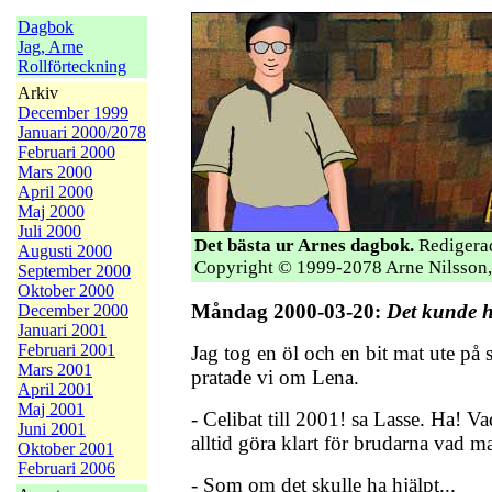
Dagbok
Jag, Arne
Rollförteckning
Arkiv
December 1999
Januari 2000/2078
Februari 2000
Mars 2000
April 2000
Maj 2000
Juli 2000
Det bästa ur Arnes dagbok.
Redigerad
Augusti 2000
Copyright © 1999-2078 Arne Nilsson,
September 2000
Oktober 2000
Måndag 2000-03-20:
Det kunde h
December 2000
Januari 2001
Februari 2001
Jag tog en öl och en bit mat ute på 
Mars 2001
pratade vi om Lena.
April 2001
Maj 2001
- Celibat till 2001! sa Lasse. Ha! V
Juni 2001
alltid göra klart för brudarna vad ma
Oktober 2001
Februari 2006
- Som om det skulle ha hjälpt...