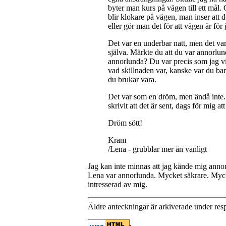
byter man kurs på vägen till ett mål.
blir klokare på vägen, man inser att de
eller gör man det för att vägen är för
Det var en underbar natt, men det var 
själva. Märkte du att du var annorlu
annorlunda? Du var precis som jag vil
vad skillnaden var, kanske var du bar
du brukar vara.
Det var som en dröm, men ändå inte. 
skrivit att det är sent, dags för mig at
Dröm sött!
Kram
/Lena - grubblar mer än vanligt
Jag kan inte minnas att jag kände mig annor
Lena var annorlunda. Mycket säkrare. Myc
intresserad av mig.
Äldre anteckningar är arkiverade under res