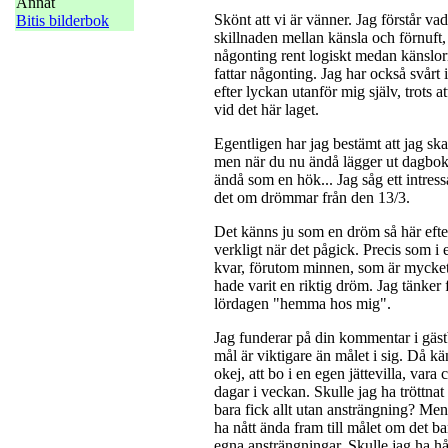
Annat
Skönt att vi är vänner. Jag förstår v
Bitis bilderbok
skillnaden mellan känsla och förnuft,
någonting rent logiskt medan känslorn
fattar någonting. Jag har också svårt ib
efter lyckan utanför mig själv, trots a
vid det här laget.
Egentligen har jag bestämt att jag ska 
men när du nu ändå lägger ut dagboke
ändå som en hök... Jag såg ett intress
det om drömmar från den 13/3.
Det känns ju som en dröm så här efte
verkligt när det pågick. Precis som i
kvar, förutom minnen, som är mycket
hade varit en riktig dröm. Jag tänker
lördagen "hemma hos mig".
Jag funderar på din kommentar i gästb
mål är viktigare än målet i sig. Då kä
okej, att bo i en egen jättevilla, vara
dagar i veckan. Skulle jag ha tröttnat
bara fick allt utan ansträngning? Men
ha nått ända fram till målet om det b
egna ansträngningar. Skulle jag ha hå