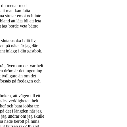
ad du menar med
 att man kan fatta
a stretar emot och inte
land att låta bli att leta
tt jag borde veta bättre
sluta snoka i ditt liv,
n på nätet är jag där
ant inlägg i din gästbok,
råt, även om det var helt
 en dröm är det ingenting
 tydligare än om det
 förstås på fredagen och
oken, att vägen till ett
ndes verkligheten helt
 chef och bara jobba tre
 på det i längden när jag
 jag undrar om jag skulle
ara hade berott på mina
llit kursen rak? Ibland