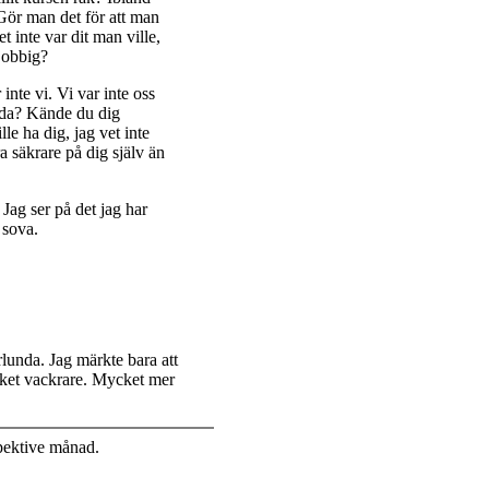
 Gör man det för att man
t inte var dit man ville,
 jobbig?
inte vi. Vi var inte oss
nda? Kände du dig
le ha dig, jag vet inte
a säkrare på dig själv än
Jag ser på det jag har
t sova.
lunda. Jag märkte bara att
ket vackrare. Mycket mer
pektive månad.