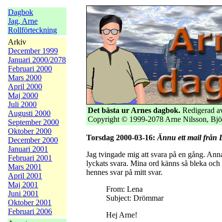
Dagbok
Jag, Arne
Rollförteckning
Arkiv
December 1999
Januari 2000/2078
Februari 2000
Mars 2000
April 2000
Maj 2000
Juli 2000
Det bästa ur Arnes dagbok.
Redigerad av
Augusti 2000
Copyright © 1999-2078 Arne Nilsson, Bjö
September 2000
Oktober 2000
Torsdag 2000-03-16:
Ännu ett mail från
December 2000
Januari 2001
Jag tvingade mig att svara på en gång. Anna
Februari 2001
lyckats svara. Mina ord känns så bleka och 
Mars 2001
hennes svar på mitt svar.
April 2001
Maj 2001
From: Lena
Juni 2001
Subject: Drömmar
Oktober 2001
Februari 2006
Hej Arne!