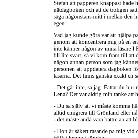
Stefan att papperen knappast hade hit
nätdagboken och att de troligen satt 
säga någonstans mitt i mellan den h
egen.
Vad jag kunde göra var att hjälpa 
genom att koncentrera mig på en end
inte känner någon av mina läsare I 
bli lite svårt, så vi kom fram till a
någon annan person som jag känner
personen att uppdatera dagboken för 
läsarna. Det finns ganska exakt en s
- Det går inte, sa jag. Fattar du hur
Lena? Det var aldrig min tanke att h
- Du sa själv att vi måste komma hä
alltid emigrera till Grönland eller 
- det måste ändå vara bättre än att bl
- Hon är säkert rasande på mig vid d
träffat henne i söndags.