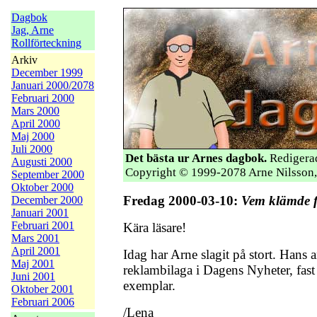
Dagbok
Jag, Arne
Rollförteckning
Arkiv
December 1999
Januari 2000/2078
Februari 2000
Mars 2000
April 2000
Maj 2000
Juli 2000
Det bästa ur Arnes dagbok.
Redigerad
Augusti 2000
Copyright © 1999-2078 Arne Nilsson,
September 2000
Oktober 2000
Fredag 2000-03-10:
Vem klämde f
December 2000
Januari 2001
Februari 2001
Kära läsare!
Mars 2001
April 2001
Idag har Arne slagit på stort. Hans 
Maj 2001
reklambilaga i Dagens Nyheter, fast 
Juni 2001
exemplar.
Oktober 2001
Februari 2006
/Lena