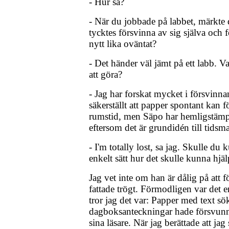
- Hur sa?
- När du jobbade på labbet, märkte 
tycktes försvinna av sig själva och 
nytt lika oväntat?
- Det händer väl jämt på ett labb. V
att göra?
- Jag har forskat mycket i försvinna
säkerställt att papper spontant kan f
rumstid, men Säpo har hemligstämp
eftersom det är grundidén till tidsm
- I'm totally lost, sa jag. Skulle du 
enkelt sätt hur det skulle kunna hjä
Jag vet inte om han är dålig på att f
fattade trögt. Förmodligen var det 
tror jag det var: Papper med text sö
dagboksanteckningar hade försvunnit
sina läsare. När jag berättade att ja