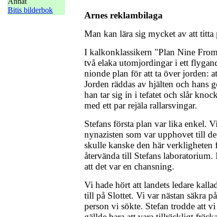
Annat
Bitis bilderbok
Arnes reklambilaga
Man kan lära sig mycket av att titta 
I kalkonklassikern "Plan Nine From
två elaka utomjordingar i ett flygan
nionde plan för att ta över jorden: 
Jorden räddas av hjälten och hans g
han tar sig in i tefatet och slår kn
med ett par rejäla rallarsvingar.
Stefans första plan var lika enkel. Vi
nynazisten som var upphovet till de
skulle kanske den här verkligheten 
återvända till Stefans laboratorium
att det var en chansning.
Vi hade hört att landets ledare kall
till på Slottet. Vi var nästan säkra 
person vi sökte. Stefan trodde att v
gällde bara att vara tillräckligt fräck