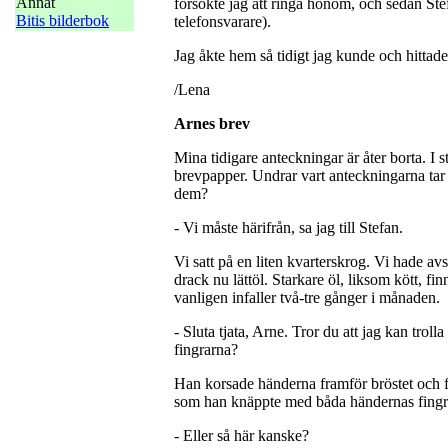
Annat
försökte jag att ringa honom, och sedan Ste
Bitis bilderbok
telefonsvarare).
Jag åkte hem så tidigt jag kunde och hittade 
/Lena
Arnes brev
Mina tidigare anteckningar är åter borta. I st
brevpapper. Undrar vart anteckningarna ta
dem?
- Vi måste härifrån, sa jag till Stefan.
Vi satt på en liten kvarterskrog. Vi hade av
drack nu lättöl. Starkare öl, liksom kött, f
vanligen infaller två-tre gånger i månaden.
- Sluta tjata, Arne. Tror du att jag kan tro
fingrarna?
Han korsade händerna framför bröstet och f
som han knäppte med båda händernas fingr
- Eller så här kanske?