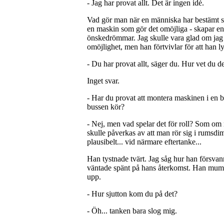
- Jag har provat allt. Det är ingen idé.
Vad gör man när en människa har bestämt si
en maskin som gör det omöjliga - skapar en 
önskedrömmar. Jag skulle vara glad om jag
omöjlighet, men han förtvivlar för att han 
- Du har provat allt, säger du. Hur vet du d
Inget svar.
- Har du provat att montera maskinen i en b
bussen kör?
- Nej, men vad spelar det för roll? Som om 
skulle påverkas av att man rör sig i rumsdim
plausibelt... vid närmare eftertanke...
Han tystnade tvärt. Jag såg hur han försvann
väntade spänt på hans återkomst. Han mumlad
upp.
- Hur sjutton kom du på det?
- Öh... tanken bara slog mig.