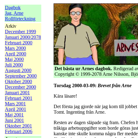
Dagbok
Jag, Arne
Rollförteckning
Arkiv
December 1999
Januari 2000/2078
Februari 2000
Mars 2000
April 2000
Maj 2000
Juli 2000
Det bästa ur Arnes dagbok.
Redigerad av
Augusti 2000
Copyright © 1999-2078 Arne Nilsson, Bjö
September 2000
Oktober 2000
Torsdag 2000-03-09:
Brevet från Arne
December 2000
Januari 2001
Kära läsare!
Februari 2001
Mars 2001
Det första jag gjorde när jag kom till jobbet v
April 2001
Tomt. Ingenting från Arne.
Maj 2001
Juni 2001
Resten av dagen släpade sig fram. Chefen h
Oktober 2001
tråkiga arbetsuppgifter som borde göras jus
Februari 2006
kanske inte skulle komma några fler medd