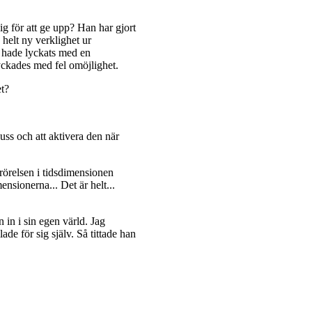
g för att ge upp? Han har gjort
helt ny verklighet ur
 hade lyckats med en
lyckades med fel omöjlighet.
et?
uss och att aktivera den när
rörelsen i tidsdimensionen
ensionerna... Det är helt...
 in i sin egen värld. Jag
e för sig själv. Så tittade han