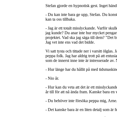
Stefan gjorde en hypnotisk gest. Inget händ
- Du kan inte bara ge upp, Stefan. Du kon
kan ta oss tillbaka.
- Jag är ett totalt misslyckande. Varför skul
jag kunde? Du anar inte hur mycket pengar 
projektet. Vad ska jag säga till dem? "Det 
Jag vet inte ens vad det bidde.
Vi satt tysta och tittade ner i varsitt ölglas. 
peppa folk. Jag har aldrig trott på att entus
som de innerst inne inte är intresserade av. 
- Hur länge har du hållit på med tidsmaskin
- Nio år.
- Hur kan du veta att det är ett misslyckan
år till för att nå ända fram. Kanske bara en 
- Du behöver inte försöka peppa mig, Arne. 
- Det kanske bara är en liten detalj som är fe