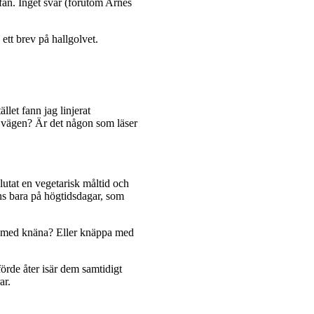
fan. Inget svar (förutom Arnes
ett brev på hallgolvet.
ället fann jag linjerat
r vägen? Är det någon som läser
slutat en vegetarisk måltid och
inns bara på högtidsdagar, som
lla med knäna? Eller knäppa med
örde åter isär dem samtidigt
ar.