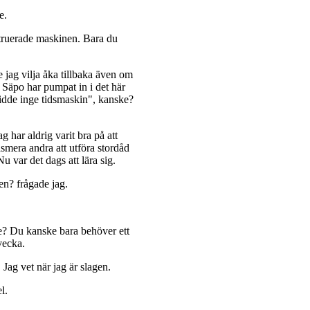
e.
struerade maskinen. Bara du
le jag vilja åka tillbaka även om
Säpo har pumpat in i det här
bidde inge tidsmaskin", kanske?
Jag har aldrig varit bra på att
iasmera andra att utföra stordåd
Nu var det dags att lära sig.
en? frågade jag.
de? Du kanske bara behöver ett
vecka.
Jag vet när jag är slagen.
l.