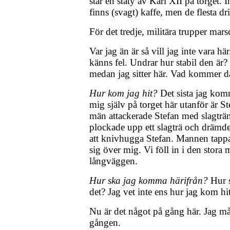
står en staty av Karl XII på torget. 
finns (svagt) kaffe, men de flesta dri
För det tredje, militära trupper mars
Var jag än är så vill jag inte vara h
känns fel. Undrar hur stabil den är?
medan jag sitter här. Vad kommer d
Hur kom jag hit?
Det sista jag kom
mig själv på torget här utanför är S
män attackerade Stefan med slagträn
plockade upp ett slagträ och drämde
att knivhugga Stefan. Mannen tapp
sig över mig. Vi föll in i den stora
långväggen.
Hur ska jag komma härifrån?
Hur s
det? Jag vet inte ens hur jag kom hit
Nu är det något på gång här. Jag må
gången.