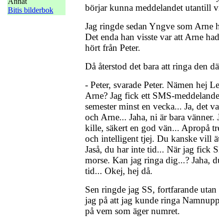
Annat
börjar kunna meddelandet utantill vi
Bitis bilderbok
Jag ringde sedan Yngve som Arne h
Det enda han visste var att Arne ha
hört från Peter.
Då återstod det bara att ringa den dä
- Peter, svarade Peter. Nämen hej Le
Arne? Jag fick ett SMS-meddelande
semester minst en vecka... Ja, det v
och Arne... Jaha, ni är bara vänner. 
kille, säkert en god vän... Apropå tr
och intelligent tjej. Du kanske vill
Jaså, du har inte tid... När jag fic
morse. Kan jag ringa dig...? Jaha, d
tid... Okej, hej då.
Sen ringde jag SS, fortfarande utan
jag på att jag kunde ringa Namnuppl
på vem som äger numret.