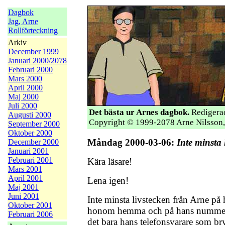
Dagbok
Jag, Arne
Rollförteckning
Arkiv
December 1999
Januari 2000/2078
Februari 2000
Mars 2000
April 2000
Maj 2000
Juli 2000
Det bästa ur Arnes dagbok.
Redigerad
Augusti 2000
Copyright © 1999-2078 Arne Nilsson,
September 2000
Oktober 2000
Måndag 2000-03-06:
Inte minsta 
December 2000
Januari 2001
Februari 2001
Kära läsare!
Mars 2001
April 2001
Lena igen!
Maj 2001
Juni 2001
Inte minsta livstecken från Arne på 
Oktober 2001
honom hemma och på hans nummer
Februari 2006
det bara hans telefonsvarare som br