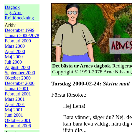
Dagbok
Jag, Arne
Rollförteckning
Arkiv
December 1999
Januari 2000/2078
Februari 2000
Mars 2000
April 2000
Maj 2000
Juli 2000
Det bästa ur Arnes dagbok.
Redigerad
Augusti 2000
Copyright © 1999-2078 Arne Nilsson,
September 2000
Oktober 2000
Torsdag 2000-02-24:
Skriva mail
December 2000
Januari 2001
Februari 2001
Första försöket:
Mars 2001
April 2001
Hej Lena!
Maj 2001
Juni 2001
Bara vänner, säger du? Nej, det 
Oktober 2001
kan bara leva väldigt nära dig e
Februari 2006
ifrån dig...