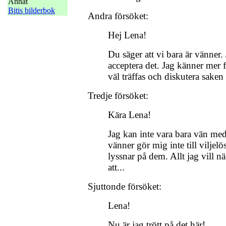
Annat
Bitis bilderbok
Andra försöket:
Hej Lena!
Du säger att vi bara är vänner.
acceptera det. Jag känner mer f
väl träffas och diskutera saken
Tredje försöket:
Kära Lena!
Jag kan inte vara bara vän me
vänner gör mig inte till viljel
lyssnar på dem. Allt jag vill nä
att...
Sjuttonde försöket:
Lena!
Nu är jag trött på det här!