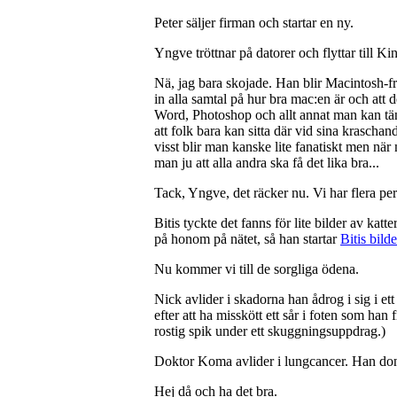
Peter säljer firman och startar en ny.
Yngve tröttnar på datorer och flyttar till Ki
Nä, jag bara skojade. Han blir Macintosh-frä
in alla samtal på hur bra mac:en är och att
Word, Photoshop och allt annat man kan tänk
att folk bara kan sitta där vid sina krascha
visst blir man kanske lite fanatiskt men när 
man ju att alla andra ska få det lika bra...
Tack, Yngve, det räcker nu. Vi har flera per
Bitis tyckte det fanns för lite bilder av katte
på honom på nätet, så han startar
Bitis bild
Nu kommer vi till de sorgliga ödena.
Nick avlider i skadorna han ådrog i sig i et
efter att ha misskött ett sår i foten som han
rostig spik under ett skuggningsuppdrag.)
Doktor Koma avlider i lungcancer. Han done
Hej då och ha det bra.