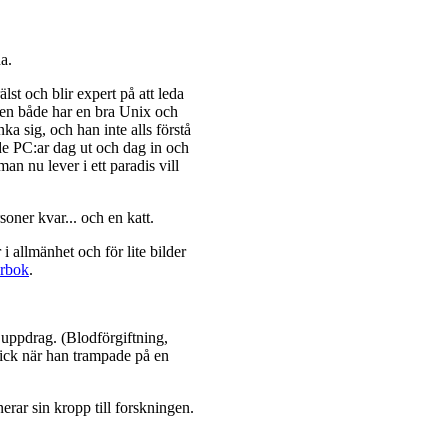
na.
lst och blir expert på att leda
 den både har en bra Unix och
a sig, och han inte alls förstå
nde PC:ar dag ut och dag in och
man nu lever i ett paradis vill
soner kvar... och en katt.
r i allmänhet och för lite bilder
erbok
.
t uppdrag. (Blodförgiftning,
 fick när han trampade på en
rar sin kropp till forskningen.