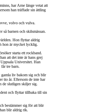
minns, har Arne länge vetat att
rsom han träffade sin ättling
 vovve, volvo och vulva.
er så barnen och skilsmässan.
världen. Hon flyttar aldrig
och hon är mycket lycklig.
rsöker starta ett rockband.
 han att det inte är hans grej
å Uppsala Universitet. Han
får tre barn.
tt gamla liv bakom sig och blir
er tio år. Eftersom de inte har
n de slutligen skiljer sig.
ent och flyttar tillbaka till sin
 bestämmer sig för att blir
n blir aldrig rik.