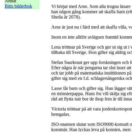
Annat
Bitis bilderbok
Vi börjar med Arne. Som alla trogna läsare 
han någon gång kommer att skaffa barn (efte
Sheila år 2078).
Arne är just nu i färd med att skaffa villa,
Inom en inte alltför avlägsen framtid komm
Lena tröttnar på Sverige och ger ut sig ut i 
tillbaka till Sverige. Hon gifter sig aldrig 
Stefan Saurkraut ger upp forskningen och fö
Efter några år när pengarna tar slut inser att
och tar jobb på matematiska instititionen p
gifter sig med en f.d. schlagersångerska och 
Lasse får barn och gifter sig. Han lägger si
en mönsterpappa. Hans fru vill skilja sig eft
råd att flytta isär bor de ihop fem år till inna
Victoria tröttnar på att vara jordenkorrespond
hemgalax.
ISO-mannen slutar som ISO9000-konsult och
konstnär. Han lyckas leva på konsten, men ha