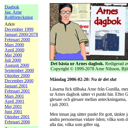
Dagbok
Jag, Arne
Rollförteckning
Arkiv
December 1999
Januari 2000/2078
Februari 2000
Mars 2000
April 2000
Maj 2000
Juli 2000
Det bästa ur Arnes dagbok.
Redigerad av
Augusti 2000
Copyright © 1999-2078 Arne Nilsson, Bjö
September 2000
Oktober 2000
Måndag 2006-02-20:
Nu är det slut
December 2000
Januari 2001
Läsarna fick tillbaka Arne från Gunilla, me
Februari 2001
ur Arnes dagbok sätter vi punkt här. Efter G
Mars 2001
glesare och glesare mellan anteckningarna, f
April 2001
i juli 2003.
Maj 2001
Juni 2001
Men innan jag sätter punkt för gott, tänkte
Oktober 2001
andra personernas vidare öden; vilka som dör
Februari 2006
alla dar, vilka som gifter sig.