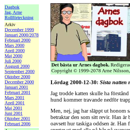
Dagbok
Jag, Arne
Rollförteckning
Arkiv
December 1999
Januari 2000/2078
Februari 2000
Mars 2000
April 2000
Maj 2000
Juli 2000
Det bästa ur Arnes dagbok.
Redigerad
Augusti 2000
Copyright © 1999-2078 Arne Nilsson,
September 2000
Oktober 2000
Lördag 2000-12-30:
Sista natten
December 2000
Januari 2001
Februari 2001
Jag trodde katten skulle ha förstånd a
Mars 2001
hund kommer travande nedför trap
April 2001
Maj 2001
Men, nej, jag har släppt ut honom så
Juni 2001
betraktar den som sitt revir. Han är 
Oktober 2001
oavsett hur taskiga oddsen är. Han f
Februari 2006
spretar ut med alla på hår på svansen