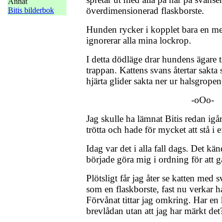
Annat
överdimensionerad flaskborste.
Bitis bilderbok
Hunden rycker i kopplet bara en met
ignorerar alla mina lockrop.
I detta dödläge drar hundens ägare 
trappan. Kattens svans återtar sakta 
hjärta glider sakta ner ur halsgropen 
-oOo-
Jag skulle ha lämnat Bitis redan igå
trötta och hade för mycket att stå i
Idag var det i alla fall dags. Det kä
började göra mig i ordning för att 
Plötsligt får jag åter se katten med 
som en flaskborste, fast nu verkar 
Förvånat tittar jag omkring. Har en
brevlådan utan att jag har märkt det