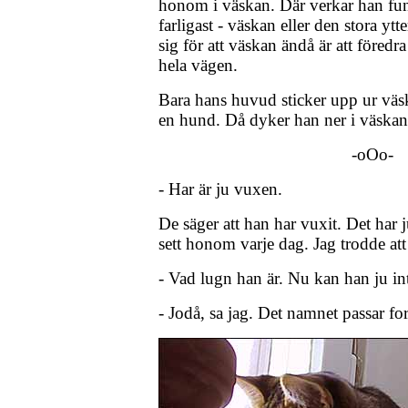
honom i väskan. Där verkar han fun
farligast - väskan eller den stora y
sig för att väskan ändå är att föredra
hela vägen.
Bara hans huvud sticker upp ur väs
en hund. Då dyker han ner i väskan
-oOo-
- Har är ju vuxen.
De säger att han har vuxit. Det har 
sett honom varje dag. Jag trodde att
- Vad lugn han är. Nu kan han ju int
- Jodå, sa jag. Det namnet passar for