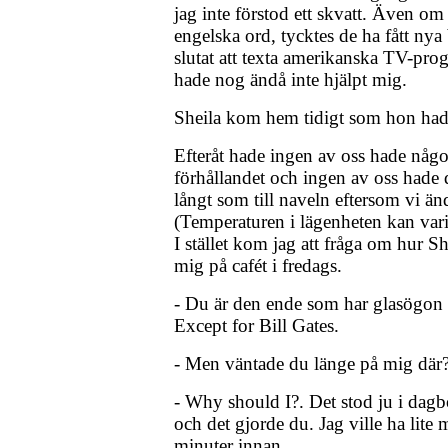
jag inte förstod ett skvatt. Även o
engelska ord, tycktes de ha fått ny
slutat att texta amerikanska TV-pr
hade nog ändå inte hjälpt mig.
Sheila kom hem tidigt som hon had
Efteråt hade ingen av oss hade något
förhållandet och ingen av oss hade 
långt som till naveln eftersom vi ä
(Temperaturen i lägenheten kan vari
I stället kom jag att fråga om hur S
mig på cafét i fredags.
- Du är den ende som har glasögon n
Except for Bill Gates.
- Men väntade du länge på mig där
- Why should I?. Det stod ju i dag
och det gjorde du. Jag ville ha lite
minuter innan.