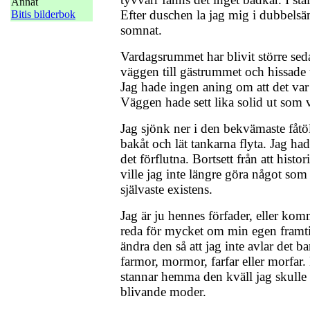
Annat
Efter duschen la jag mig i dubbelsä
Bitis bilderbok
somnat.
Vardagsrummet har blivit större sed
väggen till gästrummet och hissade 
Jag hade ingen aning om att det var 
Väggen hade sett lika solid ut som 
Jag sjönk ner i den bekvämaste fåtöl
bakåt och lät tankarna flyta. Jag hade
det förflutna. Bortsett från att histo
ville jag inte längre göra något so
självaste existens.
Jag är ju hennes förfader, eller kom
reda för mycket om min egen framt
ändra den så att jag inte avlar det b
farmor, mormor, farfar eller morfar.
stannar hemma den kväll jag skulle h
blivande moder.