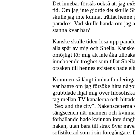
Det innebär förstås också att jag
mås
tid. Om jag inte gjorde det skulle Sh
skulle jag inte kunnat träffat henne 
paradox. Vad skulle hända om jag ä
stanna kvar här?
Kanske skulle tiden lösa upp parad
alla spår av mig och Sheila. Kanske 
omöjligt för mig att inte åka tillba
inneboende tröghet som tillät Sheila a
orsaken till hennes existens hade eli
Kommen så långt i mina funderinga
var bättre om jag försöke hitta någo
grubblade ihjäl mig över filosofisk
tag mellan TV-kanalerna och hittad
"Sex and the city". Nakenscenerna v
sängscenen när mannen och kvinnan 
förhållande hade kvinnan inte dragit
hakan, utan bara till strax över nave
sofistikerad som i sin föregångare. D