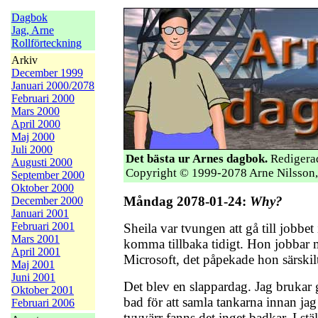
Dagbok
Jag, Arne
Rollförteckning
Arkiv
December 1999
Januari 2000/2078
Februari 2000
Mars 2000
April 2000
Maj 2000
Juli 2000
Det bästa ur Arnes dagbok.
Redigerad
Augusti 2000
Copyright © 1999-2078 Arne Nilsson,
September 2000
Oktober 2000
Måndag 2078-01-24:
Why?
December 2000
Januari 2001
Februari 2001
Sheila var tvungen att gå till jobbe
Mars 2001
komma tillbaka tidigt. Hon jobbar m
April 2001
Microsoft, det påpekade hon särskil
Maj 2001
Juni 2001
Det blev en slappardag. Jag brukar gi
Oktober 2001
bad för att samla tankarna innan ja
Februari 2006
tyvvärr fanns det inget badkar. I stä