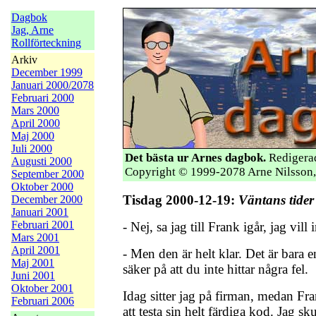
Dagbok
Jag, Arne
Rollförteckning
Arkiv
December 1999
Januari 2000/2078
Februari 2000
Mars 2000
April 2000
Maj 2000
Juli 2000
Det bästa ur Arnes dagbok.
Redigerad
Augusti 2000
Copyright © 1999-2078 Arne Nilsson,
September 2000
Oktober 2000
Tisdag 2000-12-19:
Väntans tider
December 2000
Januari 2001
Februari 2001
- Nej, sa jag till Frank igår, jag vill 
Mars 2001
April 2001
- Men den är helt klar. Det är bara 
Maj 2001
säker på att du inte hittar några fel.
Juni 2001
Oktober 2001
Idag sitter jag på firman, medan Fra
Februari 2006
att testa sin helt färdiga kod. Jag s