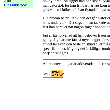
Annat
bokhyllorna. Nu ligger han och slöar i tv-få
Bitis bilderbok
min datorstol, för han låg där när jag kom til
glas vatten i köket och han flyttade högst ovi
Hjälpredan heter Frank och det går histori
hans underverk. Det sägs att han tackade nej
fast han bara ler när någon frågar honom o
Jag är lite förvånad att han behöver fråga 
igång. Jag har inte fått så mycket gjort de 
att det tar även den bäste en stund eller två 
specifikationer. Mig tog det åtskilliga stu
började skingras.
Äldre anteckningar är arkiverade under res