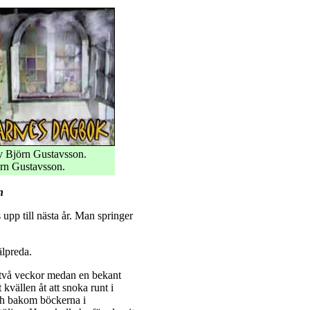
 Björn Gustavsson.
rn Gustavsson.
n
upp till nästa år. Man springer
jälpreda.
 två veckor medan en bekant
kvällen åt att snoka runt i
ch bakom böckerna i