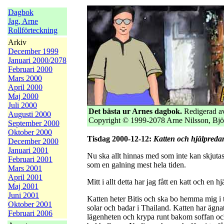
Dagbok
Jag, Arne
Rollförteckning
Arkiv
December 1999
Januari 2000/2078
Februari 2000
Mars 2000
April 2000
Maj 2000
Juli 2000
Det bästa ur Arnes dagbok.
Redigerad av
Augusti 2000
Copyright © 1999-2078 Arne Nilsson, Bjö
September 2000
Oktober 2000
Tisdag 2000-12-12:
Katten och hjälpreda
December 2000
Januari 2001
Nu ska allt hinnas med som inte kan skjutas 
Februari 2001
som en galning mest hela tiden.
Mars 2001
April 2001
Mitt i allt detta har jag fått en katt och en h
Maj 2001
Juni 2001
Katten heter Bitis och ska bo hemma mig i
Oktober 2001
solar och badar i Thailand. Katten har ägnat 
Februari 2006
lägenheten och krypa runt bakom soffan o