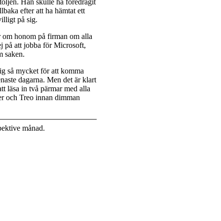
töljen. Han skulle ha föredragit
lbaka efter att ha hämtat ett
lligt på sig.
er om honom på firman om alla
 på att jobba för Microsoft,
m saken.
mig så mycket för att komma
senaste dagarna. Men det är klart
att läsa in två pärmar med alla
nder och Treo innan dimman
pektive månad.